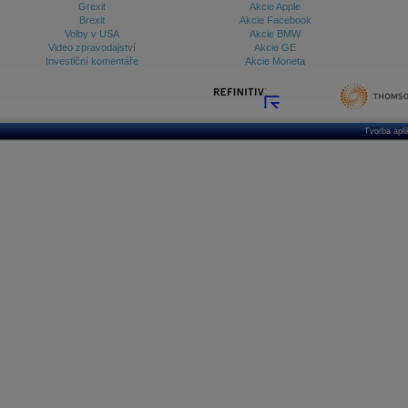
Grexit
Akcie Apple
Brexit
Akcie Facebook
Volby v USA
Akcie BMW
Video zpravodajství
Akcie GE
Investiční komentáře
Akcie Moneta
Tvorba apl