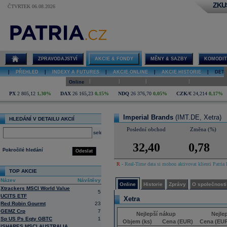
ZKU
ČTVRTEK 06.08.2026
Detail akcie
Imperial
Brands online
ZPRAVODAJSTVÍ
AKCIE & FONDY
MĚNY & SAZBY
KOMODIT
|
PŘEHLED
|
INDEXY A FUTURES
|
AKCIE ONLINE
|
AKCIE HISTORIE
|
DETA
|
|
|
|
Online
Historie
Zprávy
O společnosti
Hospodaření
PX
2 805,12
1,30%
DAX
26 165,23
0,15%
NDQ
26 376,70
0,05%
CZK/€
24,214
0,17%
Imperial Brands
(IMT.DE, Xetra)
HLEDÁNÍ V DETAILU AKCIÍ
Poslední obchod
Změna (%)
select
32,40
0,78
Pokročilé hledání
Odeslat
R
- Real-Time data si mohou aktivovat klienti Patria 
TOP AKCIE
Název
Návštěvy
Online
Historie
Zprávy
O společnosti
Xtrackers MSCI World Value
5
UCITS ETF
Xetra
Red Robin Gourmt
23
GEMZ Crp
7
Nejlepší nákup
Nejle
Sp US Ps Eqty GBTC
1
Objem (ks)
Cena (EUR)
Cena (EU
ISHARES MSCI AUSTRALIA