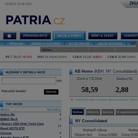
ZKU
NEDĚLE 09.08.2026
Detail akcie
KB Home
online
ZPRAVODAJSTVÍ
AKCIE & FONDY
MĚNY & SAZBY
KOMODIT
|
PŘEHLED
|
INDEXY A FUTURES
|
AKCIE ONLINE
|
AKCIE HISTORIE
|
DETA
|
|
|
|
Online
Historie
Zprávy
O společnosti
Hospodaření
PX
2 785,07
-0,71%
DAX
26 319,45
0,69%
CZK/€
24,232
-0,02%
CZK/$
20,966
0,00%
KB Home
(KBH, NY Consolidated)
HLEDÁNÍ V DETAILU AKCIÍ
Závěr k 7.8.2026
Změna (%)
select
58,59
2,88
Pokročilé hledání
Odeslat
R
- Real-Time data si mohou aktivovat klienti Patria 
TOP AKCIE
Název
Návštěvy
Online
Historie
Zprávy
O společnosti
Agilyx Rg
4
BWAQ Rg-A
2
NY Consolidated
iShares USD High Yield Corp
12
Bond UCITS ETF
Nejlepší nákup
Nejle
Celsius
4
Objem (ks)
Cena (USD)
Cena (US
Adaptiv Select ETF
3