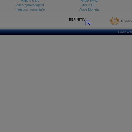
Volby v USA
Akcie BMW
Video zpravodajství
Akcie GE
Investiční komentáře
Akcie Moneta
Tvorba apl