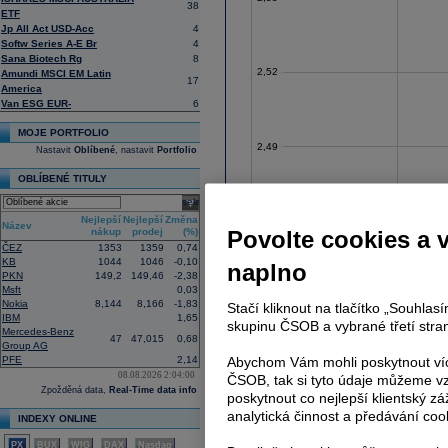
38
ETF
Jp All Act USD-Acc
4
Softw Series A-E Br
4
Sana Biotech Rg
8
2,52
Amundi MSCI EM Latin
17
America
Van ESG EUR-
6
MOJE PORTFOLIO
2,49
Nastavit
Oblíbené
, nastavit
Portfolio
OBLÍBENÉ TITULY
select
Nejlepší
Nejlepší
Změna
2,46
Název
nákup
prodej
(%)
Povolte cookies a 
ČEZ
1353
1359
0,74
KB
1044
1046
-0,10
naplno
PKN
149,2
149,46
-2,38
Msft
0,03
2,43
Nokia
8,144
8,166
-1,83
Stačí kliknout na tlačítko „Souhla
IBM
1,65
skupinu ČSOB a vybrané třetí stran
Mercedes-Benz
47
47,015
0,68
Group AG
PFE
2,14
Abychom Vám mohli poskytnout víc
2,40
08.08.2026 2:04:00
ČSOB, tak si tyto údaje můžeme vz
Zpožděná data,
Real-Time data info
poskytnout co nejlepší klientský zá
analytická činnost a předávání coo
INDEXY ONLINE
2,37
PX
BUX
WIG
DAX
Nasdaq