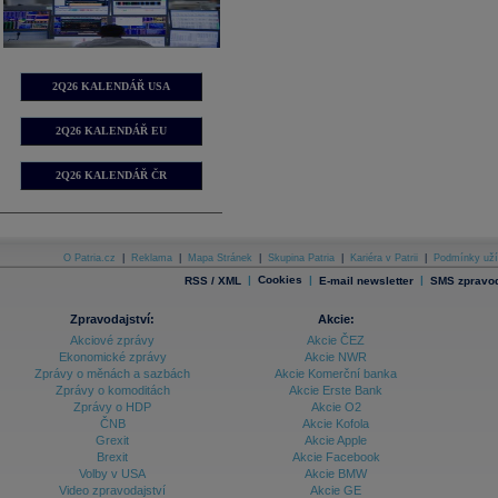
2Q26 KALENDÁŘ USA
2Q26 KALENDÁŘ EU
2Q26 KALENDÁŘ ČR
O Patria.cz
|
Reklama
|
Mapa Stránek
|
Skupina Patria
|
Kariéra v Patrii
|
Podmínky uží
|
Cookies
|
|
RSS / XML
E-mail newsletter
SMS zpravod
Zpravodajství:
Akcie:
Akciové zprávy
Akcie ČEZ
Ekonomické zprávy
Akcie NWR
Zprávy o měnách a sazbách
Akcie Komerční banka
Zprávy o komoditách
Akcie Erste Bank
Zprávy o HDP
Akcie O2
ČNB
Akcie Kofola
Grexit
Akcie Apple
Brexit
Akcie Facebook
Volby v USA
Akcie BMW
Video zpravodajství
Akcie GE