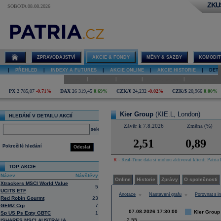
ZKU
SOBOTA 08.08.2026
Detail akcie
Kier Group
graf
ZPRAVODAJSTVÍ
AKCIE & FONDY
MĚNY & SAZBY
KOMODIT
|
PŘEHLED
|
INDEXY A FUTURES
|
AKCIE ONLINE
|
AKCIE HISTORIE
|
DETA
|
|
|
|
Online
Historie
Zprávy
O společnosti
Hospodaření
PX
2 785,07
-0,71%
DAX
26 319,45
0,69%
CZK/€
24,232
-0,02%
CZK/$
20,966
0,00%
Kier Group
(KIE.L, London)
HLEDÁNÍ V DETAILU AKCIÍ
Závěr k 7.8.2026
Změna (%)
select
2,51
0,89
Pokročilé hledání
Odeslat
R
- Real-Time data si mohou aktivovat klienti Patria 
TOP AKCIE
Název
Návštěvy
Online
Historie
Zprávy
O společnosti
Xtrackers MSCI World Value
5
UCITS ETF
Anotace
Nastavení grafu
Porovnat s 
Red Robin Gourmt
23
GEMZ Crp
7
07.08.2026 17:30:00
Kier Group 
Sp US Ps Eqty GBTC
1
2,55
ISHARES MSCI AUSTRALIA