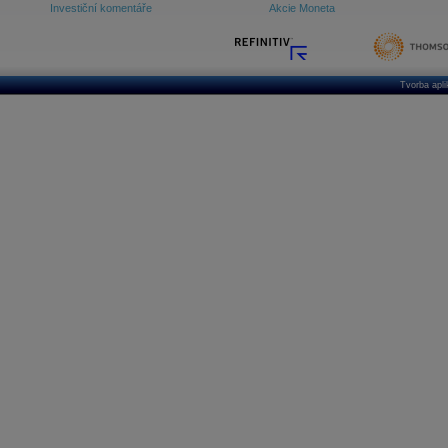
Investiční komentáře
Akcie Moneta
Tvorba apl