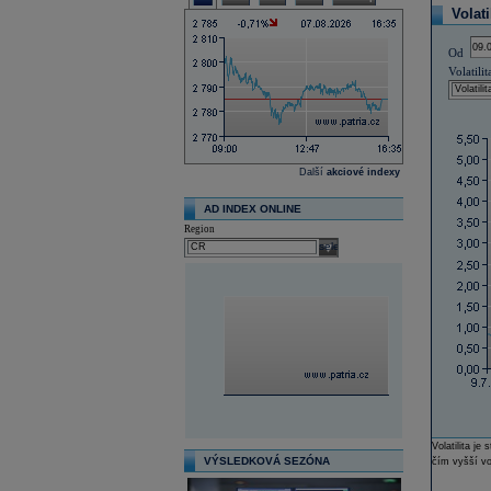
Volati
Od
Volatilit
Další
akciové indexy
AD INDEX ONLINE
Region
select
Volatilita j
VÝSLEDKOVÁ SEZÓNA
čím vyšší vol