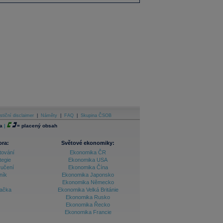
stiční disclaimer
|
Náměty
|
FAQ
|
Skupina ČSOB
a
|
=
placený obsah
ora:
Světové ekonomiky:
tování
Ekonomika ČR
tegie
Ekonomika USA
ručení
Ekonomika Čína
ník
Ekonomika Japonsko
Ekonomika Německo
lačka
Ekonomika Velká Británie
Ekonomika Rusko
Ekonomika Řecko
Ekonomika Francie