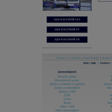
2Q26 KALENDÁŘ USA
2Q26 KALENDÁŘ EU
2Q26 KALENDÁŘ ČR
O Patria.cz
|
Reklama
|
Mapa Stránek
|
Skupina P
|
Cookies
RSS / XML
Zpravodajství:
Akciové zprávy
Ekonomické zprávy
A
Zprávy o měnách a sazbách
Akcie 
Zprávy o komoditách
Akc
Zprávy o HDP
ČNB
A
Grexit
A
Brexit
Akc
Volby v USA
A
Video zpravodajství