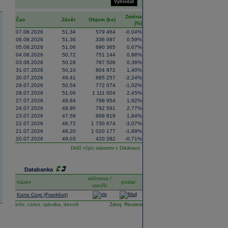
Vyhledat
Změna
Čas
Závěr
Objem (ks)
(%)
07.08.2026
51,34
579 464
-0,04%
06.08.2026
51,36
336 097
0,59%
05.08.2026
51,06
690 365
0,67%
04.08.2026
50,72
751 144
0,88%
03.08.2026
50,28
787 506
0,36%
31.07.2026
50,10
804 972
1,40%
30.07.2026
49,41
685 257
-2,24%
29.07.2026
50,54
772 074
-1,02%
28.07.2026
51,06
1 111 004
2,45%
27.07.2026
49,84
798 954
1,92%
24.07.2026
48,90
792 591
2,77%
23.07.2026
47,58
999 819
1,84%
22.07.2026
46,72
1 730 674
-3,07%
21.07.2026
48,20
1 020 177
-1,69%
20.07.2026
49,03
420 282
-0,71%
Delší výpis naleznete v
Databance
Databanka
stáhnout /
název
poslat
otevřít
Kone Corp (Frankfurt)
Info:
cs/en,
tabulka,
denně
Zdroj: Reuters