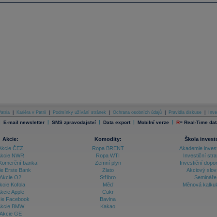
atria
|
Kariéra v Patrii
|
Podmínky užívání stránek
|
Ochrana osobních údajů
|
Pravidla diskuse
|
Inve
|
|
|
|
|
E-mail newsletter
SMS zpravodajství
Data export
Mobilní verze
R
=
Real-Time dat
Akcie:
Komodity:
Škola invest
Akcie ČEZ
Ropa BRENT
Akademie inves
kcie NWR
Ropa WTI
Investiční stra
Komerční banka
Zemní plyn
Investiční dopo
ie Erste Bank
Zlato
Akciový slov
Akcie O2
Stříbro
Semináře
kcie Kofola
Měď
Měnová kalku
kcie Apple
Cukr
ie Facebook
Bavlna
kcie BMW
Kakao
Akcie GE