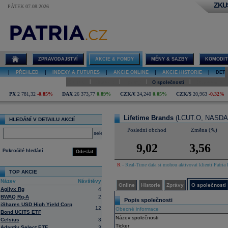
ZKU
PÁTEK 07.08.2026
Detail akcie
Lifetime
Brands online
ZPRAVODAJSTVÍ
AKCIE & FONDY
MĚNY & SAZBY
KOMODIT
|
PŘEHLED
|
INDEXY A FUTURES
|
AKCIE ONLINE
|
AKCIE HISTORIE
|
DETA
|
|
|
|
Online
Historie
Zprávy
O společnosti
Hospodaření
PX
2 781,32
-0,85%
DAX
26 373,77
0,89%
CZK/€
24,240
0,05%
CZK/$
20,963
-0,32%
Lifetime Brands
(LCUT.O, NASDA
HLEDÁNÍ V DETAILU AKCIÍ
Poslední obchod
Změna (%)
select
9,02
3,56
Pokročilé hledání
Odeslat
R
- Real-Time data si mohou aktivovat klienti Patria 
TOP AKCIE
Název
Návštěvy
Online
Historie
Zprávy
O společnosti
Agilyx Rg
4
BWAQ Rg-A
2
Popis společnosti
iShares USD High Yield Corp
12
Obecné informace
Bond UCITS ETF
Název společnosti
Celsius
3
Ticker
Adaptiv Select ETF
3