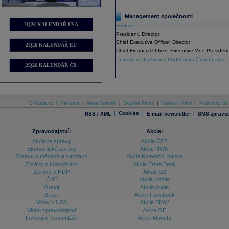
Management společnosti
2Q26 KALENDÁŘ USA
Funkce
President, Director
Chief Executive Officer, Director
2Q26 KALENDÁŘ EU
Chief Financial Officer, Executive Vice Presiden
Investiční disclaimer
,
Podmínky užívání patria.
2Q26 KALENDÁŘ ČR
O Patria.cz
|
Reklama
|
Mapa Stránek
|
Skupina Patria
|
Kariéra v Patrii
|
Podmínky uží
|
Cookies
|
|
RSS / XML
E-mail newsletter
SMS zpravod
Zpravodajství:
Akcie:
Akciové zprávy
Akcie ČEZ
Ekonomické zprávy
Akcie NWR
Zprávy o měnách a sazbách
Akcie Komerční banka
Zprávy o komoditách
Akcie Erste Bank
Zprávy o HDP
Akcie O2
ČNB
Akcie Kofola
Grexit
Akcie Apple
Brexit
Akcie Facebook
Volby v USA
Akcie BMW
Video zpravodajství
Akcie GE
Investiční komentáře
Akcie Moneta