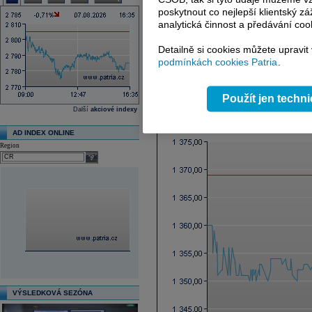
Ex-dividenda den
poskytnout co nejlepší klientský zá
Průměrná cílová cena
analytická činnost a předávání coo
Další fundamenty naleznete
zde
.
Detailně si cookies můžete upravit
podmínkách cookies Patria
.
Reklama
Použít jen techn
Graf online
Další
akciové indexy
AD INDEX ONLINE
Region
select
VÝSLEDKOVÁ SEZÓNA