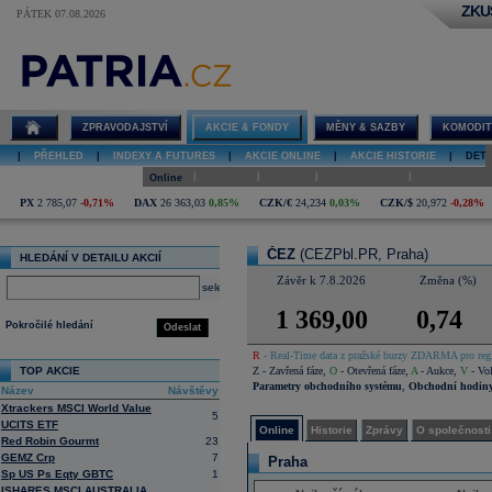
ZKU
PÁTEK 07.08.2026
Detail akcie
ČEZ online
ZPRAVODAJSTVÍ
AKCIE & FONDY
MĚNY & SAZBY
KOMODIT
|
PŘEHLED
|
INDEXY A FUTURES
|
AKCIE ONLINE
|
AKCIE HISTORIE
|
DETA
|
|
|
|
Online
Historie
Zprávy
O společnosti
Hospodaření
PX
2 785,07
-0,71%
DAX
26 363,03
0,85%
CZK/€
24,234
0,03%
CZK/$
20,972
-0,28%
ČEZ
(CEZPbl.PR, Praha)
HLEDÁNÍ V DETAILU AKCIÍ
Závěr k 7.8.2026
Změna (%)
select
1 369,00
0,74
Pokročilé hledání
Odeslat
R
- Real-Time data z pražské burzy ZDARMA pro regi
TOP AKCIE
Z
- Zavřená fáze
,
O
- Otevřená fáze
,
A
- Aukce
,
V
- Vol
Parametry obchodního systému
,
Obchodní hodin
Název
Návštěvy
Xtrackers MSCI World Value
5
UCITS ETF
Online
Historie
Zprávy
O společnosti
Red Robin Gourmt
23
GEMZ Crp
7
Praha
Sp US Ps Eqty GBTC
1
ISHARES MSCI AUSTRALIA