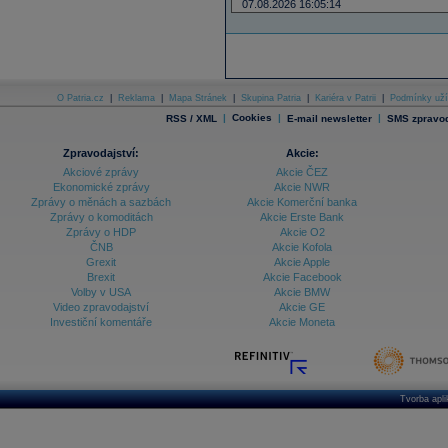
07.08.2026 16:05:14
O Patria.cz
|
Reklama
|
Mapa Stránek
|
Skupina Patria
|
Kariéra v Patrii
|
Podmínky uží
|
Cookies
|
|
RSS / XML
E-mail newsletter
SMS zpravod
Zpravodajství:
Akcie:
Akciové zprávy
Akcie ČEZ
Ekonomické zprávy
Akcie NWR
Zprávy o měnách a sazbách
Akcie Komerční banka
Zprávy o komoditách
Akcie Erste Bank
Zprávy o HDP
Akcie O2
ČNB
Akcie Kofola
Grexit
Akcie Apple
Brexit
Akcie Facebook
Volby v USA
Akcie BMW
Video zpravodajství
Akcie GE
Investiční komentáře
Akcie Moneta
Tvorba apl