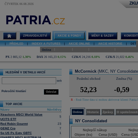
ZKU
ČTVRTEK 06.08.2026
Detail akcie
McCormick
online
ZPRAVODAJSTVÍ
AKCIE & FONDY
MĚNY & SAZBY
KOMODIT
|
PŘEHLED
|
INDEXY A FUTURES
|
AKCIE ONLINE
|
AKCIE HISTORIE
|
DETA
|
|
|
|
Online
Historie
Zprávy
O společnosti
Hospodaření
PX
2 805,12
1,30%
DAX
26 165,23
0,15%
CZK/€
24,216
0,18%
CZK/$
21,022
0,46%
McCormick
(MKC, NY Consolidate
HLEDÁNÍ V DETAILU AKCIÍ
Poslední obchod
Změna (%)
select
52,23
-0,59
Pokročilé hledání
Odeslat
R
- Real-Time data si mohou aktivovat klienti Patria 
TOP AKCIE
Název
Návštěvy
Online
Historie
Zprávy
O společnosti
Xtrackers MSCI World Value
5
UCITS ETF
NY Consolidated
Red Robin Gourmt
23
GEMZ Crp
7
Nejlepší nákup
Nejle
Sp US Ps Eqty GBTC
1
Objem (ks)
Cena (USD)
Cena (US
ISHARES MSCI AUSTRALIA