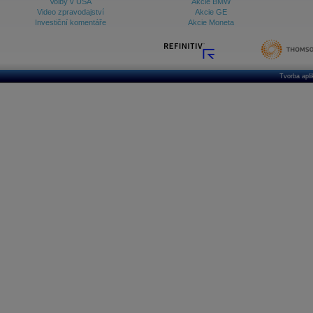
Volby v USA
Akcie BMW
Video zpravodajství
Akcie GE
Investiční komentáře
Akcie Moneta
Tvorba apl