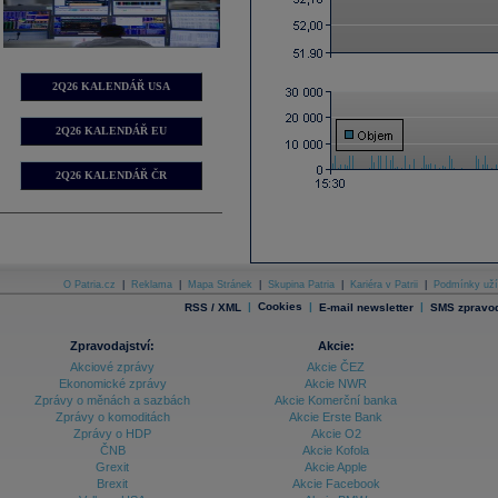
2Q26 KALENDÁŘ USA
2Q26 KALENDÁŘ EU
2Q26 KALENDÁŘ ČR
O Patria.cz
|
Reklama
|
Mapa Stránek
|
Skupina Patria
|
Kariéra v Patrii
|
Podmínky uží
|
Cookies
|
|
RSS / XML
E-mail newsletter
SMS zpravod
Zpravodajství:
Akcie:
Akciové zprávy
Akcie ČEZ
Ekonomické zprávy
Akcie NWR
Zprávy o měnách a sazbách
Akcie Komerční banka
Zprávy o komoditách
Akcie Erste Bank
Zprávy o HDP
Akcie O2
ČNB
Akcie Kofola
Grexit
Akcie Apple
Brexit
Akcie Facebook