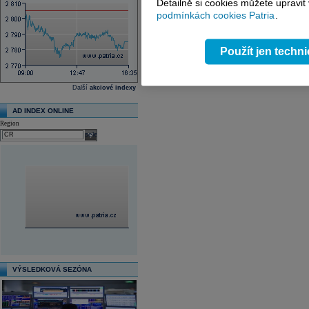
Detailně si cookies můžete upravit
podmínkách cookies Patria
.
Použít jen techn
Další
akciové indexy
AD INDEX ONLINE
Region
select
VÝSLEDKOVÁ SEZÓNA