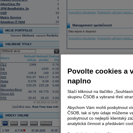
AtlasClear Rg
1
JPM BetaBuildrs Jp
4
Investiční disclaimer
,
Podmínky užívání patria.
VGP
10
Matrix Service
6
Amadeus IT Hold
15
Management společnosti
MOJE PORTFOLIO
Data nejsou k dispozici
Nastavit
Oblíbené
, nastavit
Portfolio
Investiční disclaimer
,
Podmínky užívání patria.
OBLÍBENÉ TITULY
select
Nejlepší
Nejlepší
Změna
Název
nákup
prodej
(%)
ČEZ
1369
0,74
KB
1045
-0,10
Povolte cookies a 
PKN
148,8
149
-2,55
Msft
501,97
502,17
0,44
naplno
Nokia
8,078
8,09
-2,69
IBM
235,05
235,28
0,69
Mercedes-Benz
Stačí kliknout na tlačítko „Souhla
46,76
46,775
0,02
Group AG
skupinu ČSOB a vybrané třetí stran
PFE
26,42
26,43
0,84
07.08.2026 16:18:08
Abychom Vám mohli poskytnout víc
Zpožděná data,
Real-Time data info
ČSOB, tak si tyto údaje můžeme vz
INDEXY ONLINE
poskytnout co nejlepší klientský zá
analytická činnost a předávání coo
PX
BUX
WIG
DAX
Nasdaq