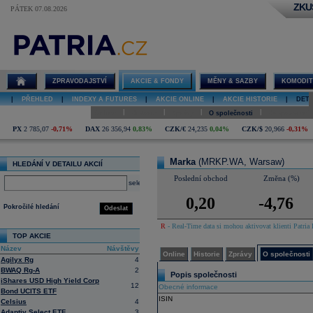
ZKU
PÁTEK 07.08.2026
Detail akcie
Marka online
ZPRAVODAJSTVÍ
AKCIE & FONDY
MĚNY & SAZBY
KOMODIT
|
PŘEHLED
|
INDEXY A FUTURES
|
AKCIE ONLINE
|
AKCIE HISTORIE
|
DETA
|
|
|
|
Online
Historie
Zprávy
O společnosti
Hospodaření
PX
2 785,07
-0,71%
DAX
26 356,94
0,83%
CZK/€
24,235
0,04%
CZK/$
20,966
-0,31%
Marka
(MRKP.WA, Warsaw)
HLEDÁNÍ V DETAILU AKCIÍ
Poslední obchod
Změna (%)
select
0,20
-4,76
Pokročilé hledání
Odeslat
R
- Real-Time data si mohou aktivovat klienti Patria 
TOP AKCIE
Název
Návštěvy
Online
Historie
Zprávy
O společnosti
Agilyx Rg
4
BWAQ Rg-A
2
Popis společnosti
iShares USD High Yield Corp
12
Obecné informace
Bond UCITS ETF
ISIN
Celsius
4
Adaptiv Select ETF
3