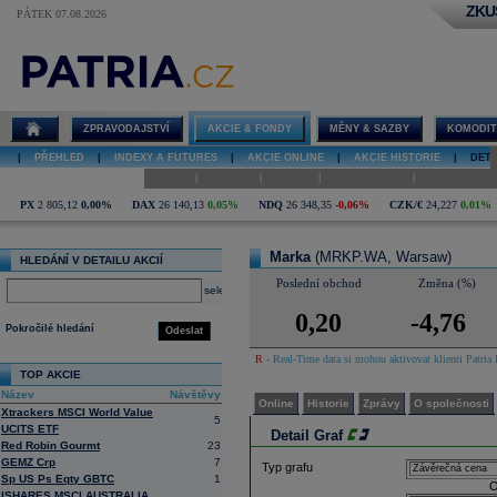
ZKU
PÁTEK 07.08.2026
Detail akcie
Marka graf
ZPRAVODAJSTVÍ
AKCIE & FONDY
MĚNY & SAZBY
KOMODIT
|
PŘEHLED
|
INDEXY A FUTURES
|
AKCIE ONLINE
|
AKCIE HISTORIE
|
DETA
|
|
|
|
Online
Historie
Zprávy
O společnosti
Hospodaření
PX
2 805,12
0,00%
DAX
26 140,13
0,05%
NDQ
26 348,35
-0,06%
CZK/€
24,227
0,01%
Marka
(MRKP.WA, Warsaw)
HLEDÁNÍ V DETAILU AKCIÍ
Poslední obchod
Změna (%)
select
0,20
-4,76
Pokročilé hledání
Odeslat
R
- Real-Time data si mohou aktivovat klienti Patria 
TOP AKCIE
Název
Návštěvy
Online
Historie
Zprávy
O společnosti
Xtrackers MSCI World Value
5
UCITS ETF
Detail Graf
Red Robin Gourmt
23
GEMZ Crp
7
Typ grafu
Sp US Ps Eqty GBTC
1
O
ISHARES MSCI AUSTRALIA