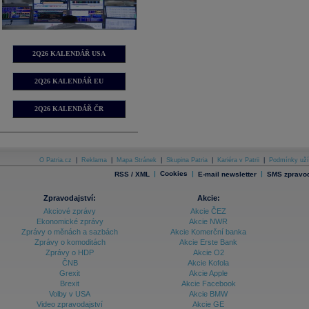
2Q26 KALENDÁŘ USA
2Q26 KALENDÁŘ EU
2Q26 KALENDÁŘ ČR
O Patria.cz
|
Reklama
|
Mapa Stránek
|
Skupina Patria
|
Kariéra v Patrii
|
Podmínky uží
|
Cookies
|
|
RSS / XML
E-mail newsletter
SMS zpravod
Zpravodajství:
Akcie:
Akciové zprávy
Akcie ČEZ
Ekonomické zprávy
Akcie NWR
Zprávy o měnách a sazbách
Akcie Komerční banka
Zprávy o komoditách
Akcie Erste Bank
Zprávy o HDP
Akcie O2
ČNB
Akcie Kofola
Grexit
Akcie Apple
Brexit
Akcie Facebook
Volby v USA
Akcie BMW
Video zpravodajství
Akcie GE