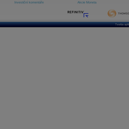
Investiční komentáře
Akcie Moneta
Tvorba apl