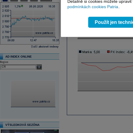
Detailně si cookies můžete upravit
podmínkách cookies Patria
.
Použít jen techn
Další
akciové indexy
AD INDEX ONLINE
Region
select
VÝSLEDKOVÁ SEZÓNA