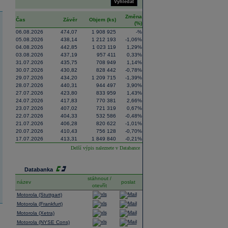
Vyhledat
Změna
Čas
Závěr
Objem (ks)
(%)
06.08.2026
474,07
1 908 925
-%
05.08.2026
438,14
1 212 193
-1,06%
04.08.2026
442,85
1 023 119
1,29%
03.08.2026
437,19
957 411
0,33%
31.07.2026
435,75
708 949
1,14%
30.07.2026
430,82
828 442
-0,78%
29.07.2026
434,20
1 209 715
-1,39%
28.07.2026
440,31
944 497
3,90%
27.07.2026
423,80
833 959
1,43%
24.07.2026
417,83
770 381
2,66%
23.07.2026
407,02
721 319
0,67%
22.07.2026
404,33
532 586
-0,48%
21.07.2026
406,28
820 622
-1,01%
20.07.2026
410,43
756 128
-0,70%
17.07.2026
413,31
1 849 840
-0,21%
Delší výpis naleznete v
Databance
Databanka
stáhnout /
název
poslat
otevřít
Motorola (Stuttgart)
Motorola (Frankfurt)
Motorola (Xetra)
Motorola (NYSE Cons)