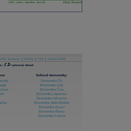
Info:
cs/en,
tabulka,
denně
Zdroj: Reuters
stiční disclaimer
|
Náměty
|
FAQ
|
Skupina ČSOB
a
|
=
placený obsah
ora:
Světové ekonomiky:
tování
Ekonomika ČR
tegie
Ekonomika USA
ručení
Ekonomika Čína
ník
Ekonomika Japonsko
Ekonomika Německo
lačka
Ekonomika Velká Británie
Ekonomika Rusko
Ekonomika Řecko
Ekonomika Francie