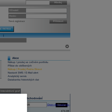
Hledej
Uživatel:
Heslo:
Nová registrace
Přihlásit
E PATRIA
E
|
ivní graf
Akce
6
Nákup / prodej ve cvičném portfoliu
Přidat do oblíbených
Nákup
/
Prodej
Patria Direct
Nastavit SMS / E-Mail alert
Analytický servis
Databanka historických dat
Interaktivní graf
Statistika obchodování
Open the calendar popup.
Odeslat
Ke dni:
Zahájení
474,88