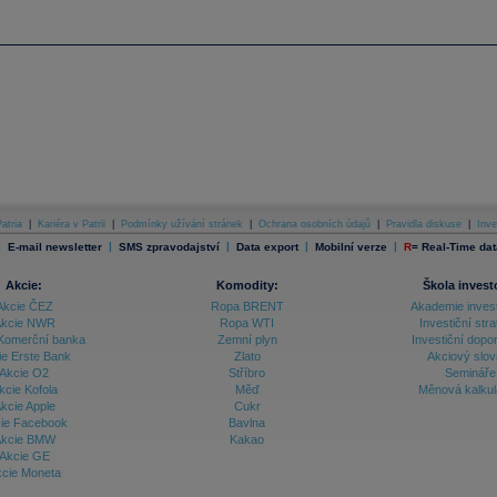
atria
|
Kariéra v Patrii
|
Podmínky užívání stránek
|
Ochrana osobních údajů
|
Pravidla diskuse
|
Inve
|
|
|
|
|
E-mail newsletter
SMS zpravodajství
Data export
Mobilní verze
R
=
Real-Time dat
Akcie:
Komodity:
Škola invest
Akcie ČEZ
Ropa BRENT
Akademie inves
kcie NWR
Ropa WTI
Investiční stra
Komerční banka
Zemní plyn
Investiční dopo
ie Erste Bank
Zlato
Akciový slov
Akcie O2
Stříbro
Semináře
kcie Kofola
Měď
Měnová kalku
kcie Apple
Cukr
ie Facebook
Bavlna
kcie BMW
Kakao
Akcie GE
cie Moneta