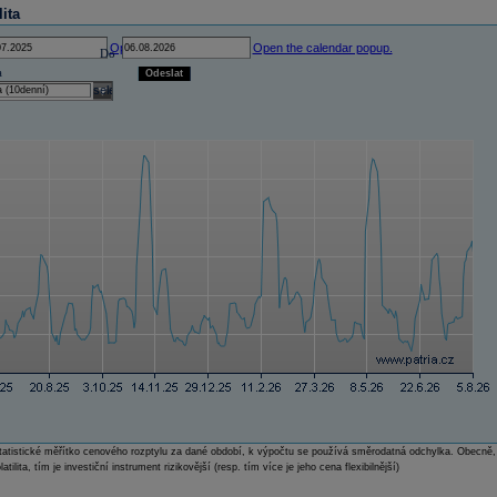
lita
Open the calendar popup.
Open the calendar popup.
Do
a
Odeslat
select
e statistické měřítko cenového rozptylu za dané období, k výpočtu se používá směrodatná odchylka. Obecně,
atilita, tím je investiční instrument rizikovější (resp. tím více je jeho cena flexibilnější)