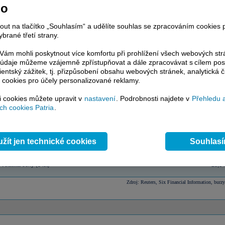
ceny (%)
Absolutně
no
-
c
-
nout na tlačítko „Souhlasím“ a udělíte souhlas se zpracováním cookies 
tku roku (YTD)
-
57,12
brané třetí strany.
97,12
ý průměr (SMA) 30 dní
-
ám mohli poskytnout více komfortu při prohlížení všech webových st
ý průměr (SMA) 60 dní
-
to údaje můžeme vzájemně zpřístupňovat a dále zpracovávat s cílem pos
ý průměr (SMA) 200 dní
-
lientský zážitek, tj. přizpůsobení obsahu webových stránek, analytická č
kurz vs. 52týdenní maximum
-11,23
 cookies pro účely personalizované reklamy.
kurz vs. 52týdenní minimum
21,92
objem (1 týden)
946 023,00
si cookies můžete upravit v
nastavení
. Podrobnosti najdete v
Přehledu 
objem (4 týdny)
883 904,00
h cookies Patria
.
objem 12 týdnů)
1 013 645,00
objem (52 týdnů)
1 122 127,00
 volatilita ceny (30 dnů)
22,74
 volatilita ceny (90 dnů)
33,82
žít jen technické cookies
Souhlas
 volatilita ceny (180 dnů)
29,14
 volatilita ceny (250 dnů)
24,95
 volatilita ceny (3 roky)
21,78
volatilita ceny (5 let)
23,34
Zdroj: Reuters, Six Financial Information, burzy