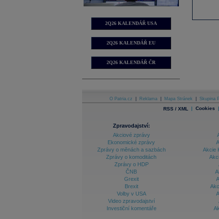
2Q26 KALENDÁŘ USA
2Q26 KALENDÁŘ EU
2Q26 KALENDÁŘ ČR
O Patria.cz
|
Reklama
|
Mapa Stránek
|
Skupina P
|
Cookies
RSS / XML
Zpravodajství:
Akciové zprávy
Ekonomické zprávy
A
Zprávy o měnách a sazbách
Akcie 
Zprávy o komoditách
Akc
Zprávy o HDP
ČNB
A
Grexit
A
Brexit
Akc
Volby v USA
A
Video zpravodajství
Investiční komentáře
Ak