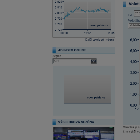
Volati
Od
Volatilit
Další
akciové indexy
AD INDEX ONLINE
Region
select
VÝSLEDKOVÁ SEZÓNA
Volatilita j
čím vyšší vol