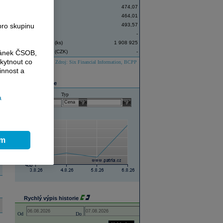
Závěr
474,07
Denní minimum
464,01
pro skupinu
Denní maximum
493,57
Změna ceny (%)
-
Objem obchodů (ks)
1 908 925
ránek ČSOB,
Objem obchodů (CZK)
-
kytnout co
Zdroj: Six Financial Information, BCPP
innost a
Graf historie
Historie
Typ
a
select
select
ím
Rychlý výpis historie
Open the calendar popup.
Open the calendar popup.
Od
Do