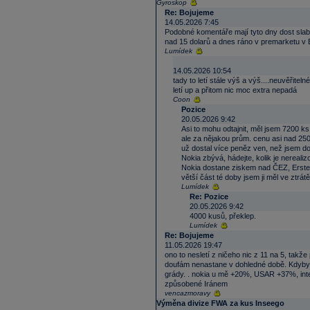
Gyroskop
Re: Bojujeme
14.05.2026 7:45
Podobné komentáře mají tyto dny dost slab
nad 15 dolarů a dnes ráno v premarketu v 
Lumídek
14.05.2026 10:54
tady to letí stále výš a výš....neuvěřitel
letí up a přitom nic moc extra nepadá
Coon
Pozice
20.05.2026 9:42
Asi to mohu odtajnit, měl jsem 7200 k
ale za nějakou prům. cenu asi nad 25
už dostal více peněz ven, než jsem do
Nokia zbývá, hádejte, kolik je nerealiz
Nokia dostane ziskem nad ČEZ, Erste,
větší část té doby jsem ji měl ve ztrá
Lumídek
Re: Pozice
20.05.2026 9:42
4000 kusů, překlep.
Lumídek
Re: Bojujeme
11.05.2026 19:47
ono to nesletí z ničeho nic z 11 na 5, takž
doufám nenastane v dohledné době. Kdyby Do
grády. . nokia u mě +20%, USAR +37%, inte
způsobené Iránem
vencazmoravy
Výměna divize FWA za kus Inseego