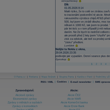
vencazmoravy
Dík
01.05.2026 8:14
Malé riziko, že to celé se ztrátou zavř
to iracionální podcenění té akcie. Mn
rakouského výrobce chipů AT&S před 
500, byl jsem ve ztrátě dlouho, moc to
někam k 1000 Kč, tak jsem to prodal.
pár let tisíc a v tom případě ji mít
daním. Ne že bych to nedržel celkem 
ale prostě před 2 lety jsem "chytře" p
zisk za odskok, ale teď za prodej uvnií
"zisku" předloni.
Lumídek
Nelijte tu Nokiu z okna,
29.04.2026 23:35
podivejte jak vypadám. Denní seance plus des
Gyroskop
1
2
3
4
O Patria.cz
|
Reklama
|
Mapa Stránek
|
Skupina Patria
|
Kariéra v Patrii
|
Podmínky uží
|
Cookies
|
|
RSS / XML
E-mail newsletter
SMS zpravod
Zpravodajství:
Akcie:
Akciové zprávy
Akcie ČEZ
Ekonomické zprávy
Akcie NWR
Zprávy o měnách a sazbách
Akcie Komerční banka
Zprávy o komoditách
Akcie Erste Bank
Zprávy o HDP
Akcie O2