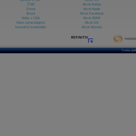
ČNB
Akcie Kofola
Grexit
Akcie Apple
Brexit
Akcie Facebook
Volby v USA
Akcie BMW
Video zpravodajství
Akcie GE
Investiční komentáře
Akcie Moneta
Tvorba apl