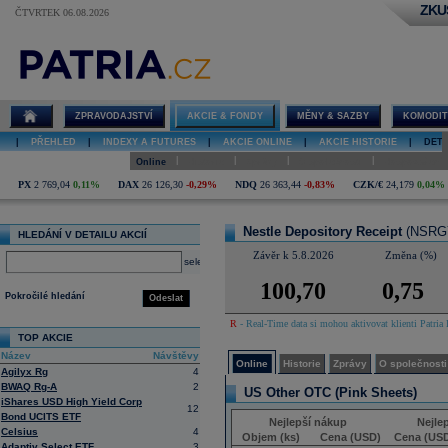
ZKU
ČTVRTEK 06.08.2026
Detail akcie
Nestle
Depository
Receipt online
ZPRAVODAJSTVÍ
AKCIE & FONDY
MĚNY & SAZBY
KOMODIT
|
PŘEHLED
|
INDEXY A FUTURES
|
AKCIE ONLINE
|
AKCIE HISTORIE
|
DETA
|
|
|
|
Online
Historie
Zprávy
O společnosti
Hospodaření
PX
2 769,04
0,11%
DAX
26 126,30
-0,29%
NDQ
26 363,44
-0,83%
CZK/€
24,179
0,04%
Nestle Depository Receipt
(NSRGY
HLEDÁNÍ V DETAILU AKCIÍ
Závěr k 5.8.2026
Změna (%)
select
100,70
0,75
Pokročilé hledání
Odeslat
R
- Real-Time data si mohou aktivovat klienti Patria 
TOP AKCIE
Název
Návštěvy
Online
Historie
Zprávy
O společnosti
Agilyx Rg
4
BWAQ Rg-A
2
US Other OTC (Pink Sheets)
iShares USD High Yield Corp
12
Bond UCITS ETF
Nejlepší nákup
Nejle
Celsius
4
Objem (ks)
Cena (USD)
Cena (US
Adaptiv Select ETF
3