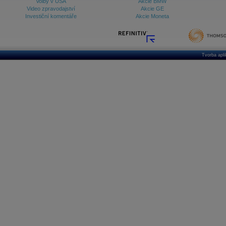
Volby v USA
Akcie BMW
Video zpravodajství
Akcie GE
Investiční komentáře
Akcie Moneta
Tvorba apl