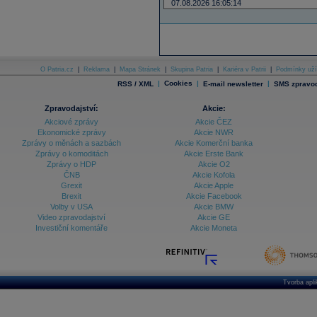
07.08.2026 16:05:14
O Patria.cz
|
Reklama
|
Mapa Stránek
|
Skupina Patria
|
Kariéra v Patrii
|
Podmínky uží
|
Cookies
|
|
RSS / XML
E-mail newsletter
SMS zpravod
Zpravodajství:
Akcie:
Akciové zprávy
Akcie ČEZ
Ekonomické zprávy
Akcie NWR
Zprávy o měnách a sazbách
Akcie Komerční banka
Zprávy o komoditách
Akcie Erste Bank
Zprávy o HDP
Akcie O2
ČNB
Akcie Kofola
Grexit
Akcie Apple
Brexit
Akcie Facebook
Volby v USA
Akcie BMW
Video zpravodajství
Akcie GE
Investiční komentáře
Akcie Moneta
Tvorba apl