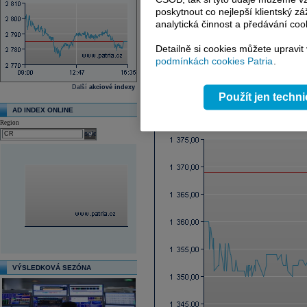
Ex-dividenda den
poskytnout co nejlepší klientský zá
Průměrná cílová cena
analytická činnost a předávání coo
Další fundamenty naleznete
zde
.
Detailně si cookies můžete upravit
podmínkách cookies Patria
.
Reklama
Další
akciové indexy
Použít jen techn
Graf online
AD INDEX ONLINE
Region
select
VÝSLEDKOVÁ SEZÓNA