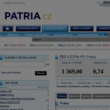
ZKU
NEDĚLE 09.08.2026
Detail akcie
ČEZ online
ZPRAVODAJSTVÍ
AKCIE & FONDY
MĚNY & SAZBY
KOMODIT
|
PŘEHLED
|
INDEXY A FUTURES
|
AKCIE ONLINE
|
AKCIE HISTORIE
|
DETA
|
|
|
|
Online
Historie
Zprávy
O společnosti
Hospodaření
PX
2 785,07
-0,71%
DAX
26 319,45
0,69%
NDQ
26 690,62
1,30%
CZK/€
24,232
-0,02%
ČEZ
(CEZPbl.PR, Praha)
HLEDÁNÍ V DETAILU AKCIÍ
Závěr k 7.8.2026
Změna (%)
select
1 369,00
0,74
Pokročilé hledání
Odeslat
R
- Real-Time data z pražské burzy ZDARMA pro regi
TOP AKCIE
Z
- Zavřená fáze
,
O
- Otevřená fáze
,
A
- Aukce
,
V
- Vol
Parametry obchodního systému
,
Obchodní hodin
Název
Návštěvy
Agilyx Rg
4
BWAQ Rg-A
2
Online
Historie
Zprávy
O společnosti
iShares USD High Yield Corp
12
Bond UCITS ETF
Praha
Celsius
3
Adaptiv Select ETF
3