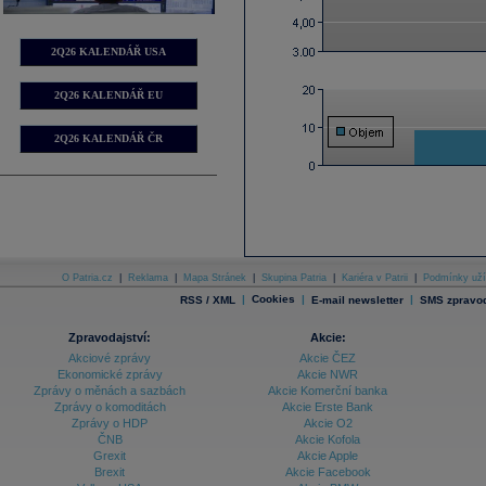
2Q26 KALENDÁŘ USA
2Q26 KALENDÁŘ EU
2Q26 KALENDÁŘ ČR
O Patria.cz
|
Reklama
|
Mapa Stránek
|
Skupina Patria
|
Kariéra v Patrii
|
Podmínky uží
|
Cookies
|
|
RSS / XML
E-mail newsletter
SMS zpravod
Zpravodajství:
Akcie:
Akciové zprávy
Akcie ČEZ
Ekonomické zprávy
Akcie NWR
Zprávy o měnách a sazbách
Akcie Komerční banka
Zprávy o komoditách
Akcie Erste Bank
Zprávy o HDP
Akcie O2
ČNB
Akcie Kofola
Grexit
Akcie Apple
Brexit
Akcie Facebook