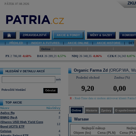
ZKU
PÁTEK 07.08.2026
Detail akcie
Organic
Farma Zd
online
ZPRAVODAJSTVÍ
AKCIE & FONDY
MĚNY & SAZBY
KOMODIT
|
PŘEHLED
|
INDEXY A FUTURES
|
AKCIE ONLINE
|
AKCIE HISTORIE
|
DETA
|
|
|
|
Online
Historie
Zprávy
O společnosti
Hospodaření
PX
2 786,08
-0,68%
DAX
26 289,21
0,57%
NDQ
26 348,35
-0,06%
CZK/€
24,243
0,07%
Organic Farma Zd
(ORGP.WA, Wa
HLEDÁNÍ V DETAILU AKCIÍ
Poslední obchod
Změna (%)
select
9,20
0,00
Pokročilé hledání
Odeslat
R
- Real-Time data si mohou aktivovat klienti Patria 
TOP AKCIE
Název
Návštěvy
Online
Historie
Zprávy
O společnosti
Agilyx Rg
4
BWAQ Rg-A
2
Warsaw
iShares USD High Yield Corp
12
Bond UCITS ETF
Nejlepší nákup
Nejle
Celsius
4
Objem (ks)
Cena (PLN)
Cena (PLN
Adaptiv Select ETF
3