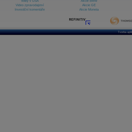
Volby v USA
Akcie BMW
Video zpravodajství
Akcie GE
Investiční komentáře
Akcie Moneta
Tvorba apl