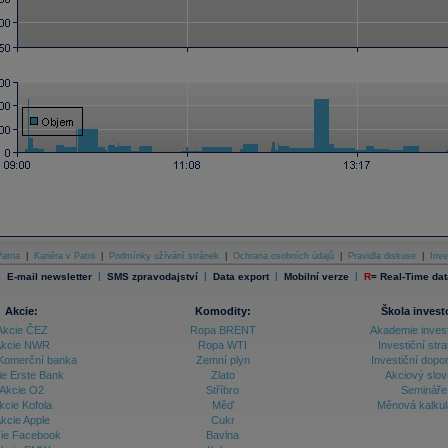
atria
|
Kariéra v Patrii
|
Podmínky užívání stránek
|
Ochrana osobních údajů
|
Pravidla diskuse
|
Inve
|
|
|
|
|
E-mail newsletter
SMS zpravodajství
Data export
Mobilní verze
R
=
Real-Time dat
Akcie:
Komodity:
Škola invest
Akcie ČEZ
Ropa BRENT
Akademie inves
kcie NWR
Ropa WTI
Investiční stra
Komerční banka
Zemní plyn
Investiční dopo
ie Erste Bank
Zlato
Akciový slov
Akcie O2
Stříbro
Semináře
kcie Kofola
Měď
Měnová kalku
kcie Apple
Cukr
ie Facebook
Bavlna