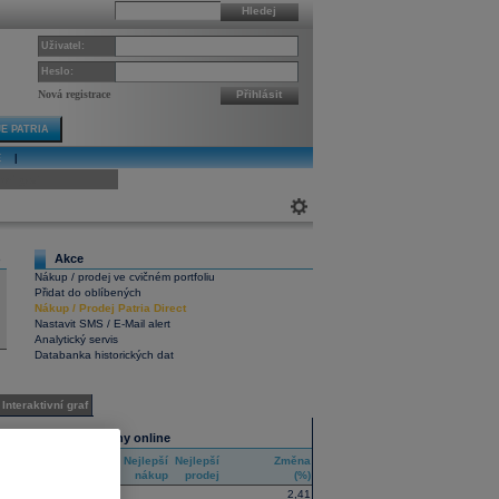
Hledej
Uživatel:
Heslo:
Nová registrace
Přihlásit
E PATRIA
E
|
ivní graf
Akce
5
Nákup / prodej ve cvičném portfoliu
Přidat do oblíbených
Nákup
/
Prodej
Patria Direct
Nastavit SMS / E-Mail alert
Analytický servis
Databanka historických dat
Interaktivní graf
Všechny trhy online
Nejlepší
Nejlepší
Změna
RIC
nákup
prodej
(%)
ETFS
2,41