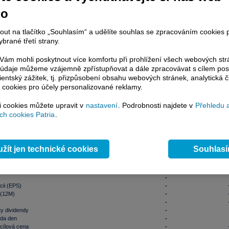
615
369,00
404,50
200
394,15
-0,73
-0,18
no
R
- Real-Time data si mohou aktivovat klienti Patria Plus / Investor Plus
ZDE
.
nformace
nout na tlačítko „Souhlasím“ a udělíte souhlas se zpracováním cookies 
 cena
394,66
brané třetí strany.
ximum
397,08
nimum
392,49
ám mohli poskytnout více komfortu při prohlížení všech webových st
 závěr
394,15
06.08.202
to údaje můžeme vzájemně zpřístupňovat a dále zpracovávat s cílem pos
í maximum
516,00
29.01.202
lientský zážitek, tj. přizpůsobení obsahu webových stránek, analytická č
í minimum
309,35
22.08.202
 cookies pro účely personalizované reklamy.
jem (ks)
14 715
17:3
jem
4 745 500,00
17:3
395,29
si cookies můžete upravit v
nastavení
. Podrobnosti najdete v
Přehledu 
objem 10 dní
-
mil. k
h cookies Patria
.
 akcie naleznete
zde
.
nty
žít jen technické cookies
Souhlas
talizace
-
mil. 
běhu
-
float akcií
-
-
cii (EPS)
-
 (12M)
-
-
y dividendy
-
nda den
-
cílová cena
-