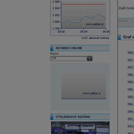
Další fun
Reklama
Graf 
Další
akciové indexy
AD INDEX ONLINE
Region
select
VÝSLEDKOVÁ SEZÓNA