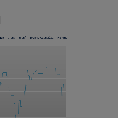
den
3 dny
5 dní
Technická analýza
Historie