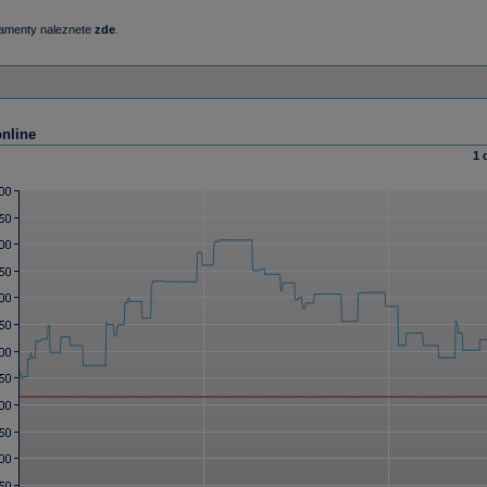
damenty naleznete
zde
.
online
1 