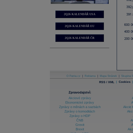
2Q26 KALENDÁŘ USA
2Q26 KALENDÁŘ EU
2Q26 KALENDÁŘ ČR
O Patria.cz
|
Reklama
|
Mapa Stránek
|
Skupina P
|
Cookies
RSS / XML
Zpravodajství:
Akciové zprávy
Ekonomické zprávy
A
Zprávy o měnách a sazbách
Akcie 
Zprávy o komoditách
Akc
Zprávy o HDP
ČNB
A
Grexit
A
Brexit
Akc