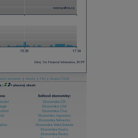
Zdroj: Six Financial Information, BCPP
stiční disclaimer
|
Náměty
|
FAQ
|
Skupina ČSOB
a
|
=
placený obsah
ora:
Světové ekonomiky:
tování
Ekonomika ČR
tegie
Ekonomika USA
ručení
Ekonomika Čína
ník
Ekonomika Japonsko
Ekonomika Německo
lačka
Ekonomika Velká Británie
Ekonomika Rusko
Ekonomika Řecko