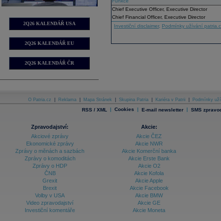
Funkce
Chief Executive Officer, Executive Director
Chief Financial Officer, Executive Director
2Q26 KALENDÁŘ USA
Investiční disclaimer
,
Podmínky užívání patria.
2Q26 KALENDÁŘ EU
2Q26 KALENDÁŘ ČR
O Patria.cz
|
Reklama
|
Mapa Stránek
|
Skupina Patria
|
Kariéra v Patrii
|
Podmínky uží
|
Cookies
|
|
RSS / XML
E-mail newsletter
SMS zpravod
Zpravodajství:
Akcie:
Akciové zprávy
Akcie ČEZ
Ekonomické zprávy
Akcie NWR
Zprávy o měnách a sazbách
Akcie Komerční banka
Zprávy o komoditách
Akcie Erste Bank
Zprávy o HDP
Akcie O2
ČNB
Akcie Kofola
Grexit
Akcie Apple
Brexit
Akcie Facebook
Volby v USA
Akcie BMW
Video zpravodajství
Akcie GE
Investiční komentáře
Akcie Moneta