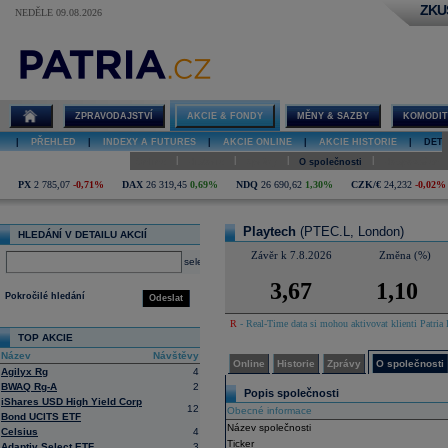
ZKU
NEDĚLE 09.08.2026
Detail akcie
Playtech
online
ZPRAVODAJSTVÍ
AKCIE & FONDY
MĚNY & SAZBY
KOMODIT
|
PŘEHLED
|
INDEXY A FUTURES
|
AKCIE ONLINE
|
AKCIE HISTORIE
|
DETA
|
|
|
|
Online
Historie
Zprávy
O společnosti
Hospodaření
PX
2 785,07
-0,71%
DAX
26 319,45
0,69%
NDQ
26 690,62
1,30%
CZK/€
24,232
-0,02%
Playtech
(PTEC.L, London)
HLEDÁNÍ V DETAILU AKCIÍ
Závěr k 7.8.2026
Změna (%)
select
3,67
1,10
Pokročilé hledání
Odeslat
R
- Real-Time data si mohou aktivovat klienti Patria 
TOP AKCIE
Název
Návštěvy
Online
Historie
Zprávy
O společnosti
Agilyx Rg
4
BWAQ Rg-A
2
Popis společnosti
iShares USD High Yield Corp
12
Obecné informace
Bond UCITS ETF
Název společnosti
Celsius
4
Ticker
Adaptiv Select ETF
3