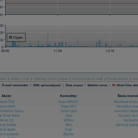
atria
|
Kariéra v Patrii
|
Podmínky užívání stránek
|
Ochrana osobních údajů
|
Pravidla diskuse
|
Inve
|
|
|
|
|
E-mail newsletter
SMS zpravodajství
Data export
Mobilní verze
R
=
Real-Time dat
Akcie:
Komodity:
Škola invest
Akcie ČEZ
Ropa BRENT
Akademie inves
kcie NWR
Ropa WTI
Investiční stra
Komerční banka
Zemní plyn
Investiční dopo
ie Erste Bank
Zlato
Akciový slov
Akcie O2
Stříbro
Semináře
kcie Kofola
Měď
Měnová kalku
kcie Apple
Cukr
ie Facebook
Bavlna