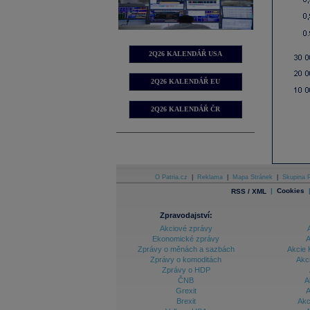
2Q26 KALENDÁŘ USA
2Q26 KALENDÁŘ EU
2Q26 KALENDÁŘ ČR
O Patria.cz
|
Reklama
|
Mapa Stránek
|
Skupina P
|
Cookies
RSS / XML
Zpravodajství:
Akciové zprávy
Ekonomické zprávy
A
Zprávy o měnách a sazbách
Akcie 
Zprávy o komoditách
Akc
Zprávy o HDP
ČNB
A
Grexit
A
Brexit
Akc