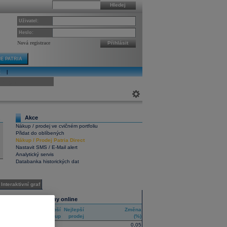
Hledej
Uživatel:
Heslo:
Nová registrace
Přihlásit
E PATRIA
E
|
ivní graf
Akce
1
Nákup / prodej ve cvičném portfoliu
Přidat do oblíbených
Nákup
/
Prodej
Patria Direct
Nastavit SMS / E-Mail alert
Analytický servis
Databanka historických dat
Interaktivní graf
Všechny trhy online
Nejlepší
Nejlepší
Změna
RIC
nákup
prodej
(%)
0,05