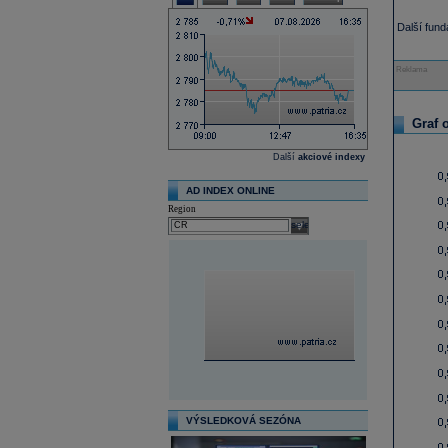
Další fun
Reklama
Graf 
Další
akciové indexy
AD INDEX ONLINE
Region
select
VÝSLEDKOVÁ SEZÓNA