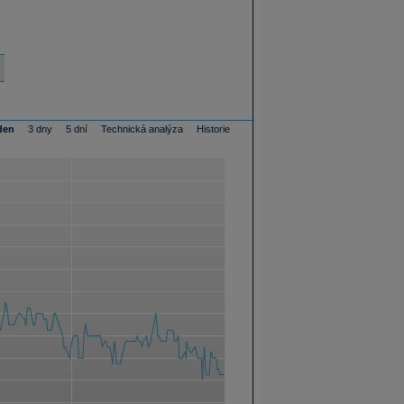
den
3 dny
5 dní
Technická analýza
Historie