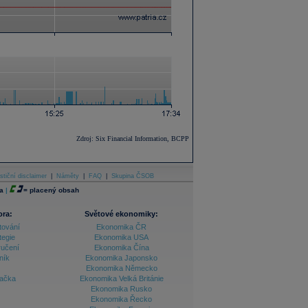
Zdroj: Six Financial Information, BCPP
stiční disclaimer
|
Náměty
|
FAQ
|
Skupina ČSOB
a
|
=
placený obsah
ora:
Světové ekonomiky:
tování
Ekonomika ČR
tegie
Ekonomika USA
ručení
Ekonomika Čína
ník
Ekonomika Japonsko
Ekonomika Německo
lačka
Ekonomika Velká Británie
Ekonomika Rusko
Ekonomika Řecko