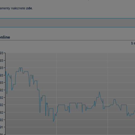
damenty naleznete
zde
.
online
1 