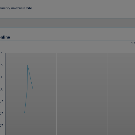
damenty naleznete
zde
.
online
1 