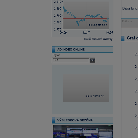
Další fun
Reklama
Graf 
Další
akciové indexy
AD INDEX ONLINE
Region
select
VÝSLEDKOVÁ SEZÓNA