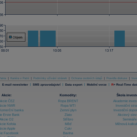
atria
|
Kariéra v Patrii
|
Podmínky užívání stránek
|
Ochrana osobních údajů
|
Pravidla diskuse
|
Inve
|
|
|
|
|
E-mail newsletter
SMS zpravodajství
Data export
Mobilní verze
R
=
Real-Time dat
Akcie:
Komodity:
Škola invest
Akcie ČEZ
Ropa BRENT
Akademie inves
kcie NWR
Ropa WTI
Investiční stra
Komerční banka
Zemní plyn
Investiční dopo
ie Erste Bank
Zlato
Akciový slov
Akcie O2
Stříbro
Semináře
kcie Kofola
Měď
Měnová kalku
kcie Apple
Cukr
ie Facebook
Bavlna