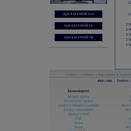
2Q26 KALENDÁŘ USA
2Q26 KALENDÁŘ EU
2Q26 KALENDÁŘ ČR
O Patria.cz
|
Reklama
|
Mapa Stránek
|
Skupina P
|
Cookies
RSS / XML
Zpravodajství:
Akciové zprávy
Ekonomické zprávy
A
Zprávy o měnách a sazbách
Akcie 
Zprávy o komoditách
Akc
Zprávy o HDP
ČNB
A
Grexit
A
Brexit
Akc