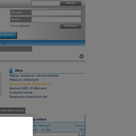
Hledej
Uživatel:
Heslo:
Nová registrace
Přihlásit
E PATRIA
E
|
ivní graf
Akce
6
Nákup / prodej ve cvičném portfoliu
Přidat do oblíbených
Nákup
/
Prodej
Patria Direct
Nastavit SMS / E-Mail alert
Analytický servis
Databanka historických dat
Interaktivní graf
Všechny trhy online
Nejlepší
Nejlepší
Změna
RIC
nákup
prodej
(%)
-2,22