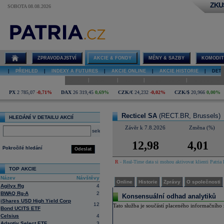
ZKU
SOBOTA 08.08.2026
Detail akcie
Recticel SA
online
ZPRAVODAJSTVÍ
AKCIE & FONDY
MĚNY & SAZBY
KOMODIT
|
PŘEHLED
|
INDEXY A FUTURES
|
AKCIE ONLINE
|
AKCIE HISTORIE
|
DETA
|
|
|
|
Online
Historie
Zprávy
O společnosti
Hospodaření
PX
2 785,07
-0,71%
DAX
26 319,45
0,69%
CZK/€
24,232
-0,02%
CZK/$
20,966
0,00%
Recticel SA
(RECT.BR, Brussels)
HLEDÁNÍ V DETAILU AKCIÍ
Závěr k 7.8.2026
Změna (%)
select
12,98
4,01
Pokročilé hledání
Odeslat
R
- Real-Time data si mohou aktivovat klienti Patria 
TOP AKCIE
Název
Návštěvy
Online
Historie
Zprávy
O společnosti
Agilyx Rg
4
BWAQ Rg-A
2
Konsensuální odhad analytiků
iShares USD High Yield Corp
12
Tato služba je součástí placeného informačního z
Bond UCITS ETF
Celsius
4
Adaptiv Select ETF
3