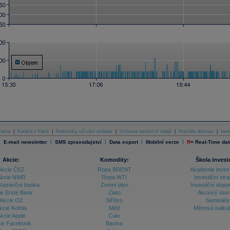
atria
|
Kariéra v Patrii
|
Podmínky užívání stránek
|
Ochrana osobních údajů
|
Pravidla diskuse
|
Inve
|
|
|
|
|
E-mail newsletter
SMS zpravodajství
Data export
Mobilní verze
R
=
Real-Time dat
Akcie:
Komodity:
Škola invest
Akcie ČEZ
Ropa BRENT
Akademie inves
kcie NWR
Ropa WTI
Investiční stra
Komerční banka
Zemní plyn
Investiční dopo
ie Erste Bank
Zlato
Akciový slov
Akcie O2
Stříbro
Semináře
kcie Kofola
Měď
Měnová kalku
kcie Apple
Cukr
ie Facebook
Bavlna