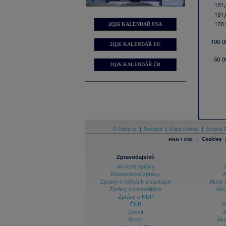
2Q26 KALENDÁŘ USA
2Q26 KALENDÁŘ EU
2Q26 KALENDÁŘ ČR
O Patria.cz
|
Reklama
|
Mapa Stránek
|
Skupina P
|
Cookies
RSS / XML
Zpravodajství:
Akciové zprávy
Ekonomické zprávy
A
Zprávy o měnách a sazbách
Akcie 
Zprávy o komoditách
Akc
Zprávy o HDP
ČNB
A
Grexit
A
Brexit
Akc