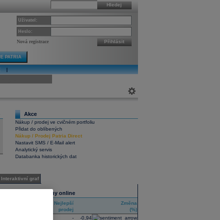
Hledej
Uživatel:
Heslo:
Nová registrace
Přihlásit
E PATRIA
E
|
ivní graf
Akce
6
Nákup / prodej ve cvičném portfoliu
Přidat do oblíbených
Nákup
/
Prodej
Patria Direct
Nastavit SMS / E-Mail alert
Analytický servis
Databanka historických dat
Interaktivní graf
Všechny trhy online
Nejlepší
Nejlepší
Změna
RIC
nákup
prodej
(%)
SAM
-
-
-0,94