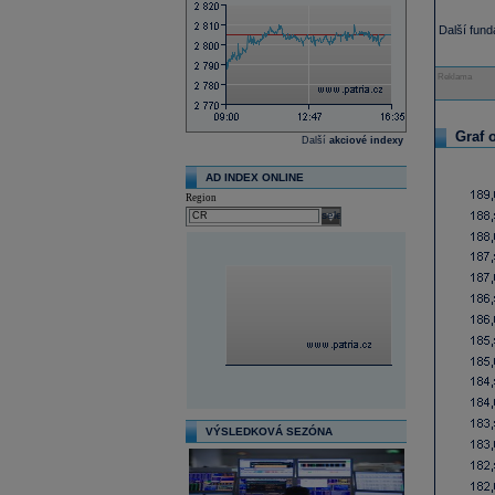
Další fun
Reklama
Graf 
Další
akciové indexy
AD INDEX ONLINE
Region
select
VÝSLEDKOVÁ SEZÓNA