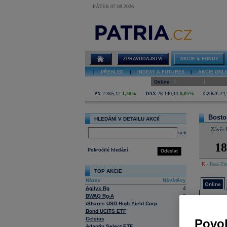
PÁTEK 07.08.2026
Detail akcie
Boston Beer
online
ZPRAVODAJSTVÍ
AKCIE & FONDY
|
PŘEHLED
|
INDEXY A FUTURES
|
AKCIE ONLI
|
|
Online
Historie
Zprávy
PX
2 805,12
1,30%
DAX
26 140,13
0,05%
CZK/€
24,
Bosto
HLEDÁNÍ V DETAILU AKCIÍ
Závěr 
select
18
Pokročilé hledání
Odeslat
R
- Real-Tim
TOP AKCIE
Název
Návštěvy
Online
Agilyx Rg
4
BWAQ Rg-A
2
NY Co
iShares USD High Yield Corp
12
Bond UCITS ETF
Ne
Celsius
3
Povol
Objem 
Adaptiv Select ETF
3