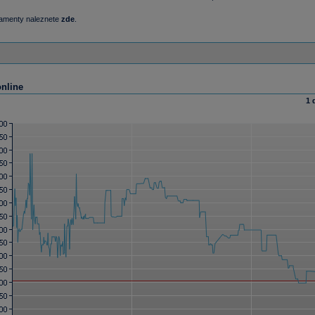
damenty naleznete
zde
.
online
1 