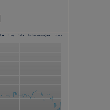
den
3 dny
5 dní
Technická analýza
Historie