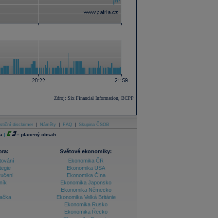
Zdroj: Six Financial Information, BCPP
stiční disclaimer
|
Náměty
|
FAQ
|
Skupina ČSOB
a
|
=
placený obsah
ora:
Světové ekonomiky:
tování
Ekonomika ČR
tegie
Ekonomika USA
ručení
Ekonomika Čína
ník
Ekonomika Japonsko
Ekonomika Německo
lačka
Ekonomika Velká Británie
Ekonomika Rusko
Ekonomika Řecko