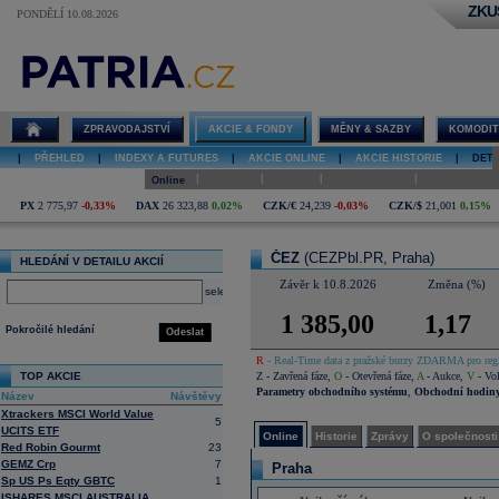
ZKU
PONDĚLÍ 10.08.2026
Detail akcie
ČEZ online
ZPRAVODAJSTVÍ
AKCIE & FONDY
MĚNY & SAZBY
KOMODIT
|
PŘEHLED
|
INDEXY A FUTURES
|
AKCIE ONLINE
|
AKCIE HISTORIE
|
DETA
|
|
|
|
Online
Historie
Zprávy
O společnosti
Hospodaření
PX
2 775,97
-0,33%
DAX
26 323,88
0,02%
CZK/€
24,239
-0,03%
CZK/$
21,001
0,15%
ČEZ
(CEZPbl.PR, Praha)
HLEDÁNÍ V DETAILU AKCIÍ
Závěr k 10.8.2026
Změna (%)
select
1 385,00
1,17
Pokročilé hledání
Odeslat
R
- Real-Time data z pražské burzy ZDARMA pro regi
TOP AKCIE
Z
- Zavřená fáze
,
O
- Otevřená fáze
,
A
- Aukce
,
V
- Vol
Parametry obchodního systému
,
Obchodní hodin
Název
Návštěvy
Xtrackers MSCI World Value
5
UCITS ETF
Online
Historie
Zprávy
O společnosti
Red Robin Gourmt
23
GEMZ Crp
7
Praha
Sp US Ps Eqty GBTC
1
ISHARES MSCI AUSTRALIA