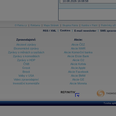
10.08.2026 16:08:58
O Patria.cz
|
Reklama
|
Mapa Stránek
|
Skupina Patria
|
Kariéra v Patrii
|
Podmínky uží
|
Cookies
|
|
RSS / XML
E-mail newsletter
SMS zpravod
Zpravodajství:
Akcie:
Akciové zprávy
Akcie ČEZ
Ekonomické zprávy
Akcie NWR
Zprávy o měnách a sazbách
Akcie Komerční banka
Zprávy o komoditách
Akcie Erste Bank
Zprávy o HDP
Akcie O2
ČNB
Akcie Kofola
Grexit
Akcie Apple
Brexit
Akcie Facebook
Volby v USA
Akcie BMW
Video zpravodajství
Akcie GE
Investiční komentáře
Akcie Moneta
Tvorba apl