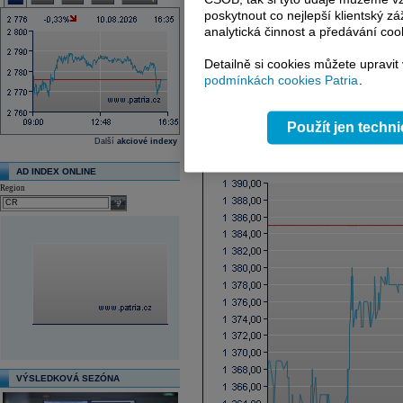
Ex-dividenda den
poskytnout co nejlepší klientský zá
Průměrná cílová cena
analytická činnost a předávání coo
Další fundamenty naleznete
zde
.
Detailně si cookies můžete upravit
podmínkách cookies Patria
.
Reklama
Použít jen techn
Graf online
Další
akciové indexy
AD INDEX ONLINE
Region
select
VÝSLEDKOVÁ SEZÓNA