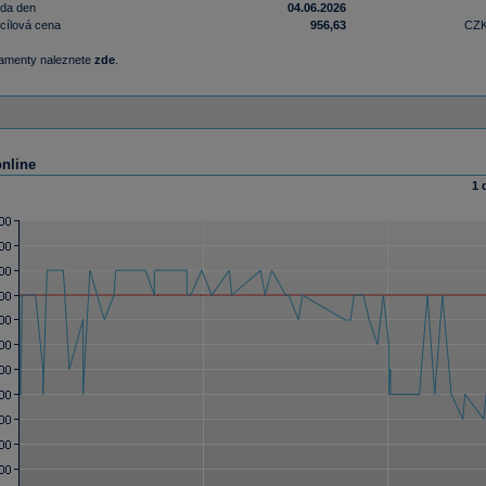
nda den
04.06.2026
cílová cena
956,63
CZ
damenty naleznete
zde
.
online
1 