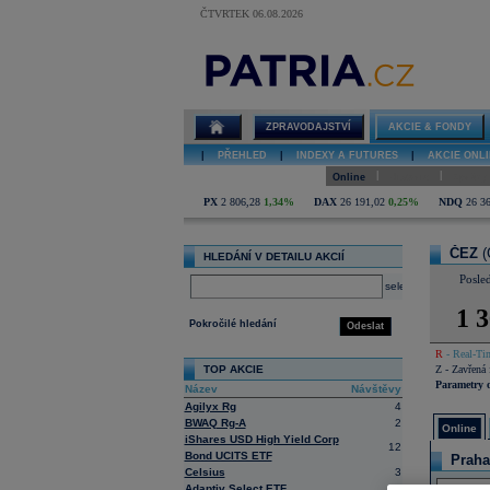
ČTVRTEK 06.08.2026
Detail akcie
ČEZ online
ZPRAVODAJSTVÍ
AKCIE & FONDY
|
PŘEHLED
|
INDEXY A FUTURES
|
AKCIE ONLI
|
|
Online
Historie
Zprávy
PX
2 806,28
1,34%
DAX
26 191,02
0,25%
NDQ
26 3
ČEZ
(
HLEDÁNÍ V DETAILU AKCIÍ
Posle
select
1 3
Pokročilé hledání
Odeslat
R
- Real-Tim
TOP AKCIE
Z
- Zavřená 
Parametry 
Název
Návštěvy
Agilyx Rg
4
BWAQ Rg-A
2
Online
iShares USD High Yield Corp
12
Bond UCITS ETF
Praha
Celsius
3
Adaptiv Select ETF
3