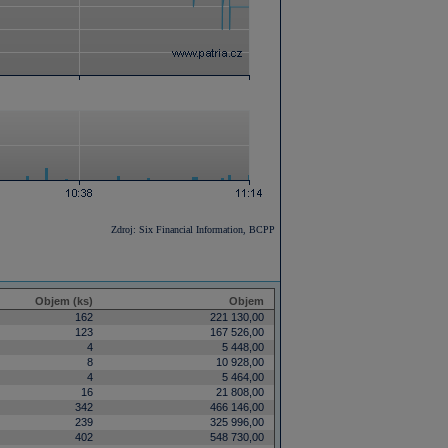
Zdroj: Six Financial Information, BCPP
Objem (ks)
Objem
162
221 130,00
123
167 526,00
4
5 448,00
8
10 928,00
4
5 464,00
16
21 808,00
342
466 146,00
239
325 996,00
402
548 730,00