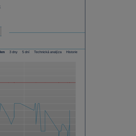
K
den
3 dny
5 dní
Technická analýza
Historie