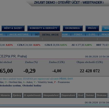
ZKUSIT DEMO
OTEVŘÍT ÚČET
WEBTRADER
|
|
|
MĚNY & SAZBY
KOMODITY & DERIVÁTY
EKONOMIKA
PRÁVO
MOJ
NE
|
AKCIE HISTORIE
|
DETAIL AKCIE
|
VÝZKUM
|
FONDY
|
O IPO
|
PENZ
DETAIL AKCIE
|
|
|
|
|
|
|
O společnosti
Hospodaření
Doporučení
Graf
Sektor
Diskuse
Interakt
63,44
-0,83%
CZK/€
24,164
-0,04%
CZK/$
20,936
0,05%
AU
4 277,85
0,80%
BRT
79,42
CEZPbl.PR, Praha)
06.08.2026 10:54:3
dní obchod
Změna (%)
Změna (CZK)
Objem obchodů (CZK)
65,00
-0,29
-4,00
22 428 072
e data z pražské burzy ZDARMA pro registrované uživatele
PŘIHLÁSIT
.
fáze
,
O
- Otevřená fáze
,
A
- Aukce
,
V
- Volatility break
,
P
- Pozastaveno
obchodního systému
,
Obchodní hodiny
Historie
Zprávy
O společnosti
Hospodaření
Doporučení
Graf
Sektor
Diskuse
06.08.2026 10:54:34