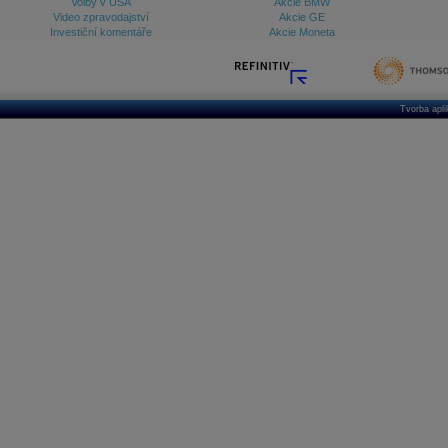
Volby v USA
Akcie BMW
Video zpravodajství
Akcie GE
Investiční komentáře
Akcie Moneta
Tvorba apl