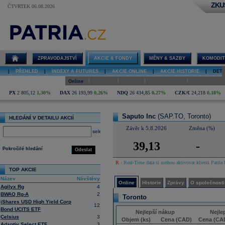
ZKU
ČTVRTEK 06.08.2026
Detail akcie
Saputo Inc
online
ZPRAVODAJSTVÍ
AKCIE & FONDY
MĚNY & SAZBY
KOMODIT
|
PŘEHLED
|
INDEXY A FUTURES
|
AKCIE ONLINE
|
AKCIE HISTORIE
|
DETA
|
|
|
|
Online
Historie
Zprávy
O společnosti
Hospodaření
PX
2 805,12
1,30%
DAX
26 193,99
0,26%
NDQ
26 434,85
0,27%
CZK/€
24,218
0,18%
Saputo Inc
(SAP.TO, Toronto)
HLEDÁNÍ V DETAILU AKCIÍ
Závěr k 5.8.2026
Změna (%)
select
39,13
-
Pokročilé hledání
Odeslat
R
- Real-Time data si mohou aktivovat klienti Patria 
TOP AKCIE
Název
Návštěvy
Online
Historie
Zprávy
O společnosti
Agilyx Rg
4
BWAQ Rg-A
2
Toronto
iShares USD High Yield Corp
12
Bond UCITS ETF
Nejlepší nákup
Nejle
Celsius
3
Objem (ks)
Cena (CAD)
Cena (CA
Adaptiv Select ETF
3