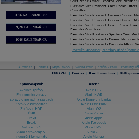
Chief People Officer, Executive Vice President
Executive Vice President, Chief People Officer 
Committee
2Q26 KALENDÁŘ USA
Executive Vice President, General Counsel, Me
Executive Vice President, General Counsel, Me
Executive Vice President, Head - Research an
2Q26 KALENDÁŘ EU
Executive Committee
Executive Vice President - Specialty Care, Mem
Executive Vice President - General Medicines,
2Q26 KALENDÁŘ ČR
Executive Vice President - Corporate Affairs, 
Investiční disclaimer
,
Podmínky užívání patria.
O Patria.cz
|
Reklama
|
Mapa Stránek
|
Skupina Patria
|
Kariéra v Patrii
|
Podmínky uží
|
Cookies
|
|
RSS / XML
E-mail newsletter
SMS zpravod
Zpravodajství:
Akcie:
Akciové zprávy
Akcie ČEZ
Ekonomické zprávy
Akcie NWR
Zprávy o měnách a sazbách
Akcie Komerční banka
Zprávy o komoditách
Akcie Erste Bank
Zprávy o HDP
Akcie O2
ČNB
Akcie Kofola
Grexit
Akcie Apple
Brexit
Akcie Facebook
Volby v USA
Akcie BMW
Video zpravodajství
Akcie GE
Investiční komentáře
Akcie Moneta