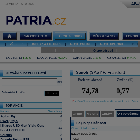
ZKU
ČTVRTEK 06.08.2026
Detail akcie
Sanofi online
ZPRAVODAJSTVÍ
AKCIE & FONDY
MĚNY & SAZBY
KOMODIT
|
PŘEHLED
|
INDEXY A FUTURES
|
AKCIE ONLINE
|
AKCIE HISTORIE
|
DETA
|
|
|
|
Online
Historie
Zprávy
O společnosti
Hospodaření
PX
2 805,12
1,30%
DAX
26 165,23
0,15%
CZK/€
24,215
0,18%
CZK/$
21,021
0,46%
Sanofi
(SASY.F, Frankfurt)
HLEDÁNÍ V DETAILU AKCIÍ
Poslední obchod
Změna (%)
select
74,78
0,77
Pokročilé hledání
Odeslat
R
- Real-Time data si mohou aktivovat klienti Patria 
TOP AKCIE
Název
Návštěvy
Online
Historie
Zprávy
O společnosti
Agilyx Rg
4
BWAQ Rg-A
2
Popis společnosti
iShares USD High Yield Corp
12
Obecné informace
Bond UCITS ETF
Název společnosti
Celsius
3
Ticker
Adaptiv Select ETF
3