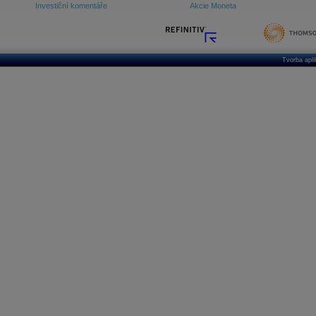
Investiční komentáře
Akcie Moneta
Tvorba apl