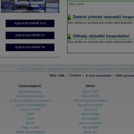
Měna: EUR
Detailní přehled ukazatelů hospo
Tato služba je součástí placeného informačního z
2Q26 KALENDÁŘ USA
2Q26 KALENDÁŘ EU
Odhady výsledků hospodaření
Tato služba je součástí placeného informačního z
2Q26 KALENDÁŘ ČR
O Patria.cz
|
Reklama
|
Mapa Stránek
|
Skupina Patria
|
Kariéra v Patrii
|
Podmínky uží
|
Cookies
|
|
RSS / XML
E-mail newsletter
SMS zpravod
Zpravodajství:
Akcie:
Akciové zprávy
Akcie ČEZ
Ekonomické zprávy
Akcie NWR
Zprávy o měnách a sazbách
Akcie Komerční banka
Zprávy o komoditách
Akcie Erste Bank
Zprávy o HDP
Akcie O2
ČNB
Akcie Kofola
Grexit
Akcie Apple
Brexit
Akcie Facebook
Volby v USA
Akcie BMW
Video zpravodajství
Akcie GE