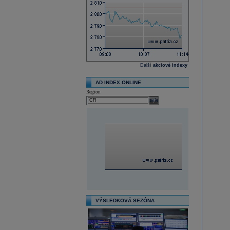
Další
akciové indexy
AD INDEX ONLINE
Region
select
VÝSLEDKOVÁ SEZÓNA