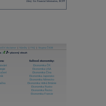
Zdroj: Six Financial Information, BCPP
stiční disclaimer
|
Náměty
|
FAQ
|
Skupina ČSOB
a
|
=
placený obsah
ora:
Světové ekonomiky:
tování
Ekonomika ČR
tegie
Ekonomika USA
ručení
Ekonomika Čína
ník
Ekonomika Japonsko
Ekonomika Německo
lačka
Ekonomika Velká Británie
Ekonomika Rusko
Ekonomika Řecko
Ekonomika Francie