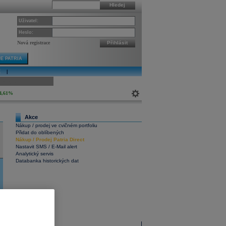
Hledej
Uživatel:
Heslo:
Nová registrace
Přihlásit
E PATRIA
E
|
ivní graf
4,61%
Akce
Nákup / prodej ve cvičném portfoliu
Přidat do oblíbených
Nákup
/
Prodej
Patria Direct
Nastavit SMS / E-Mail alert
Analytický servis
Databanka historických dat
Interaktivní graf