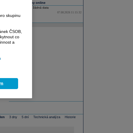
Všechny trhy online
Nebyla nalezena žádná data
07.08.2026 11:15:32
pro skupinu
Reklama
ránek ČSOB,
kytnout co
innost a
a
ím
den
3 dny
5 dní
Technická analýza
Historie