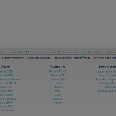
atria
|
Kariéra v Patrii
|
Podmínky užívání stránek
|
Ochrana osobních údajů
|
Pravidla diskuse
|
Inve
|
|
|
|
|
E-mail newsletter
SMS zpravodajství
Data export
Mobilní verze
R
=
Real-Time dat
Akcie:
Komodity:
Škola invest
Akcie ČEZ
Ropa BRENT
Akademie inves
kcie NWR
Ropa WTI
Investiční stra
Komerční banka
Zemní plyn
Investiční dopo
ie Erste Bank
Zlato
Akciový slov
Akcie O2
Stříbro
Semináře
kcie Kofola
Měď
Měnová kalku
kcie Apple
Cukr
ie Facebook
Bavlna
kcie BMW
Kakao
Akcie GE
cie Moneta