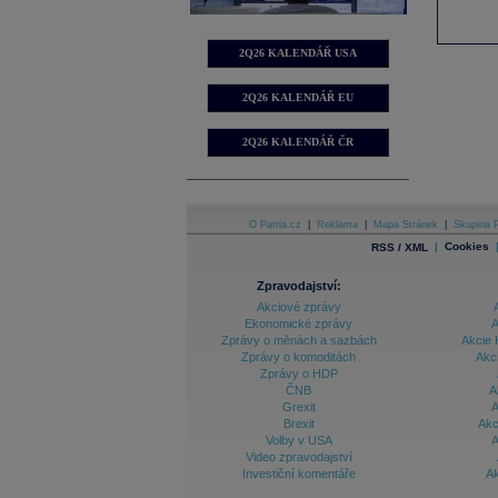
2Q26 KALENDÁŘ USA
2Q26 KALENDÁŘ EU
2Q26 KALENDÁŘ ČR
O Patria.cz
|
Reklama
|
Mapa Stránek
|
Skupina P
|
Cookies
RSS / XML
Zpravodajství:
Akciové zprávy
Ekonomické zprávy
A
Zprávy o měnách a sazbách
Akcie 
Zprávy o komoditách
Akc
Zprávy o HDP
ČNB
A
Grexit
A
Brexit
Akc
Volby v USA
A
Video zpravodajství
Investiční komentáře
Ak