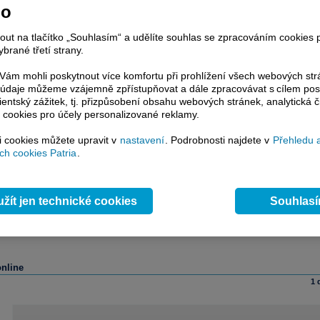
no
nout na tlačítko „Souhlasím“ a udělíte souhlas se zpracováním cookies 
brané třetí strany.
ám mohli poskytnout více komfortu při prohlížení všech webových st
to údaje můžeme vzájemně zpřístupňovat a dále zpracovávat s cílem pos
lientský zážitek, tj. přizpůsobení obsahu webových stránek, analytická č
 cookies pro účely personalizované reklamy.
si cookies můžete upravit v
nastavení
. Podrobnosti najdete v
Přehledu 
h cookies Patria
.
žít jen technické cookies
Souhlas
online
1 