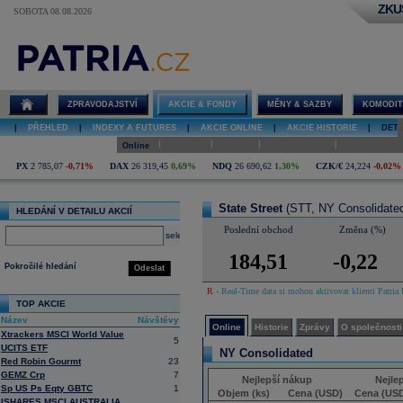
ZKU
SOBOTA 08.08.2026
Detail akcie
State Street
online
ZPRAVODAJSTVÍ
AKCIE & FONDY
MĚNY & SAZBY
KOMODIT
|
PŘEHLED
|
INDEXY A FUTURES
|
AKCIE ONLINE
|
AKCIE HISTORIE
|
DETA
|
|
|
|
Online
Historie
Zprávy
O společnosti
Hospodaření
PX
2 785,07
-0,71%
DAX
26 319,45
0,69%
NDQ
26 690,62
1,30%
CZK/€
24,224
-0,02%
State Street
(STT, NY Consolidate
HLEDÁNÍ V DETAILU AKCIÍ
Poslední obchod
Změna (%)
select
184,51
-0,22
Pokročilé hledání
Odeslat
R
- Real-Time data si mohou aktivovat klienti Patria 
TOP AKCIE
Název
Návštěvy
Online
Historie
Zprávy
O společnosti
Xtrackers MSCI World Value
5
UCITS ETF
NY Consolidated
Red Robin Gourmt
23
GEMZ Crp
7
Nejlepší nákup
Nejle
Sp US Ps Eqty GBTC
1
Objem (ks)
Cena (USD)
Cena (US
ISHARES MSCI AUSTRALIA