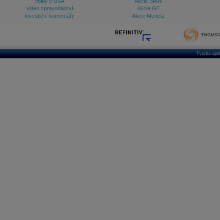
Volby v USA
Akcie BMW
Video zpravodajství
Akcie GE
Investiční komentáře
Akcie Moneta
Tvorba apl