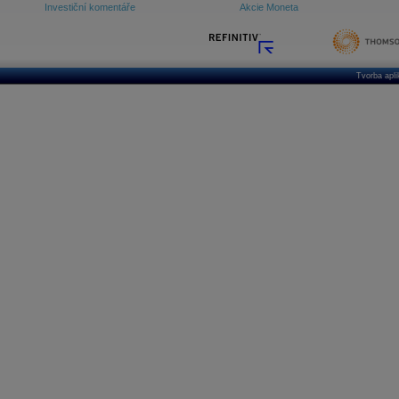
Investiční komentáře
Akcie Moneta
Tvorba apl