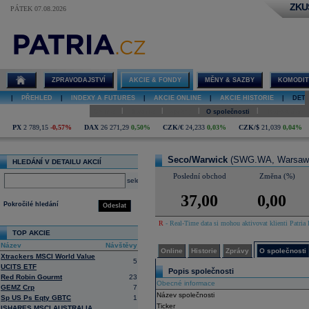
ZKU
PÁTEK 07.08.2026
Detail akcie
Seco/Warwick
online
ZPRAVODAJSTVÍ
AKCIE & FONDY
MĚNY & SAZBY
KOMODIT
|
PŘEHLED
|
INDEXY A FUTURES
|
AKCIE ONLINE
|
AKCIE HISTORIE
|
DETA
|
|
|
|
Online
Historie
Zprávy
O společnosti
Hospodaření
PX
2 789,15
-0,57%
DAX
26 271,29
0,50%
CZK/€
24,233
0,03%
CZK/$
21,039
0,04%
Seco/Warwick
(SWG.WA, Warsaw
HLEDÁNÍ V DETAILU AKCIÍ
Poslední obchod
Změna (%)
select
37,00
0,00
Pokročilé hledání
Odeslat
R
- Real-Time data si mohou aktivovat klienti Patria 
TOP AKCIE
Název
Návštěvy
Online
Historie
Zprávy
O společnosti
Xtrackers MSCI World Value
5
UCITS ETF
Popis společnosti
Red Robin Gourmt
23
Obecné informace
GEMZ Crp
7
Název společnosti
Sp US Ps Eqty GBTC
1
Ticker
ISHARES MSCI AUSTRALIA