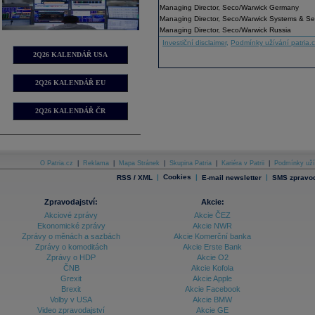
Managing Director, Seco/Warwick Germany
Managing Director, Seco/Warwick Systems & Serv
Managing Director, Seco/Warwick Russia
Investiční disclaimer
,
Podmínky užívání patria.
2Q26 KALENDÁŘ USA
2Q26 KALENDÁŘ EU
2Q26 KALENDÁŘ ČR
O Patria.cz
|
Reklama
|
Mapa Stránek
|
Skupina Patria
|
Kariéra v Patrii
|
Podmínky uží
|
Cookies
|
|
RSS / XML
E-mail newsletter
SMS zpravod
Zpravodajství:
Akcie:
Akciové zprávy
Akcie ČEZ
Ekonomické zprávy
Akcie NWR
Zprávy o měnách a sazbách
Akcie Komerční banka
Zprávy o komoditách
Akcie Erste Bank
Zprávy o HDP
Akcie O2
ČNB
Akcie Kofola
Grexit
Akcie Apple
Brexit
Akcie Facebook
Volby v USA
Akcie BMW
Video zpravodajství
Akcie GE