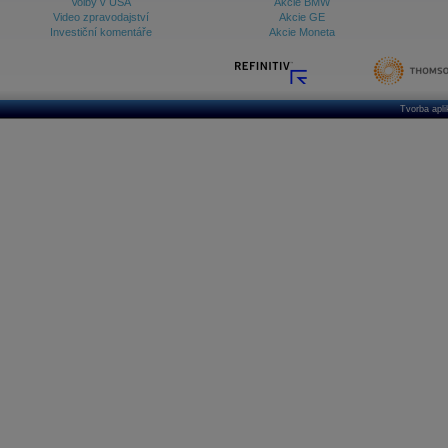
Volby v USA
Akcie BMW
Video zpravodajství
Akcie GE
Investiční komentáře
Akcie Moneta
Tvorba apl