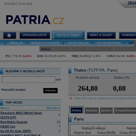
ZKU
PONDĚLÍ 10.08.2026
Detail akcie
Thales online
ZPRAVODAJSTVÍ
AKCIE & FONDY
MĚNY & SAZBY
KOMODIT
|
PŘEHLED
|
INDEXY A FUTURES
|
AKCIE ONLINE
|
AKCIE HISTORIE
|
DETA
|
|
|
|
Online
Historie
Zprávy
O společnosti
Hospodaření
PX
2 773,76
-0,41%
DAX
26 319,45
0,69%
NDQ
26 690,62
1,30%
CZK/€
24,243
-0,04%
Thales
(TCFP.PA, Paris)
HLEDÁNÍ V DETAILU AKCIÍ
Poslední obchod
Změna (%)
select
264,80
0,08
Pokročilé hledání
Odeslat
R
- Real-Time data si mohou aktivovat klienti Patria 
TOP AKCIE
Název
Návštěvy
Online
Historie
Zprávy
O společnosti
Xtrackers MSCI World Value
5
UCITS ETF
Paris
Red Robin Gourmt
23
GEMZ Crp
7
Nejlepší nákup
Nejle
Sp US Ps Eqty GBTC
1
Objem (ks)
Cena (EUR)
Cena (EU
ISHARES MSCI AUSTRALIA