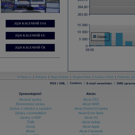
2Q26 KALENDÁŘ USA
2Q26 KALENDÁŘ EU
2Q26 KALENDÁŘ ČR
O Patria.cz
|
Reklama
|
Mapa Stránek
|
Skupina Patria
|
Kariéra v Patrii
|
Podmínky uží
|
Cookies
|
|
RSS / XML
E-mail newsletter
SMS zpravod
Zpravodajství:
Akcie:
Akciové zprávy
Akcie ČEZ
Ekonomické zprávy
Akcie NWR
Zprávy o měnách a sazbách
Akcie Komerční banka
Zprávy o komoditách
Akcie Erste Bank
Zprávy o HDP
Akcie O2
ČNB
Akcie Kofola
Grexit
Akcie Apple
Brexit
Akcie Facebook