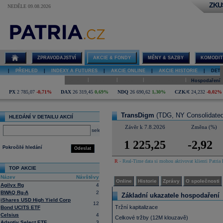
ZKU
NEDĚLE 09.08.2026
Detail akcie
TransDigm
online
ZPRAVODAJSTVÍ
AKCIE & FONDY
MĚNY & SAZBY
KOMODIT
|
PŘEHLED
|
INDEXY A FUTURES
|
AKCIE ONLINE
|
AKCIE HISTORIE
|
DETA
|
|
|
|
Online
Historie
Zprávy
O společnosti
Hospodaření
PX
2 785,07
-0,71%
DAX
26 319,45
0,69%
NDQ
26 690,62
1,30%
CZK/€
24,232
-0,02%
TransDigm
(TDG, NY Consolidated
HLEDÁNÍ V DETAILU AKCIÍ
Závěr k 7.8.2026
Změna (%)
select
1 225,25
-2,92
Pokročilé hledání
Odeslat
R
- Real-Time data si mohou aktivovat klienti Patria 
TOP AKCIE
Název
Návštěvy
Online
Historie
Zprávy
O společnosti
Agilyx Rg
4
BWAQ Rg-A
2
Základní ukazatele hospodaření
iShares USD High Yield Corp
12
Tržní kapitalizace
Bond UCITS ETF
Celsius
4
Celkové tržby (12M klouzavě)
Adaptiv Select ETF
3