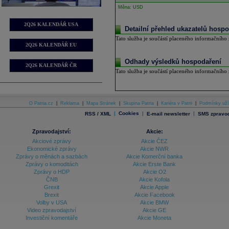
Měna: USD
2Q26 KALENDÁŘ USA
Detailní přehled ukazatelů hospo
Tato služba je součástí placeného informačního z
2Q26 KALENDÁŘ EU
Odhady výsledků hospodaření
2Q26 KALENDÁŘ ČR
Tato služba je součástí placeného informačního z
O Patria.cz
|
Reklama
|
Mapa Stránek
|
Skupina Patria
|
Kariéra v Patrii
|
Podmínky uží
|
Cookies
|
|
RSS / XML
E-mail newsletter
SMS zpravod
Zpravodajství:
Akcie:
Akciové zprávy
Akcie ČEZ
Ekonomické zprávy
Akcie NWR
Zprávy o měnách a sazbách
Akcie Komerční banka
Zprávy o komoditách
Akcie Erste Bank
Zprávy o HDP
Akcie O2
ČNB
Akcie Kofola
Grexit
Akcie Apple
Brexit
Akcie Facebook
Volby v USA
Akcie BMW
Video zpravodajství
Akcie GE
Investiční komentáře
Akcie Moneta