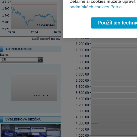
Detailně si cookies můžete upravit
podmínkách cookies Patria
.
Graf online
Použít jen techn
Další
akciové indexy
AD INDEX ONLINE
Region
select
VÝSLEDKOVÁ SEZÓNA