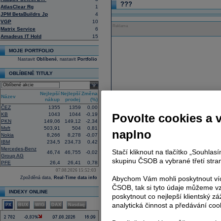
???
AtlasClear Rg
1
JPM BetaBuildrs Jp
4
VGP
10
Reklama
Matrix Service
6
Amadeus IT Hold
15
MOJE PORTFOLIO
Nastavit
Oblíbené
, nastavit
Portfolio
OBLÍBENÉ TITULY
select
Nejlepší
Nejlepší
Změna
Název
nákup
prodej
(%)
ČEZ
1355
1359
0,00
KB
1043
1044
-0,19
Povolte cookies a 
PKN
149,06
149,12
-2,34
Msft
503,91
504
0,81
naplno
Nokia
8,266
8,278
-0,07
IBM
234,5
234,73
0,42
Mercedes-Benz
Stačí kliknout na tlačítko „Souhla
46,74
46,755
-0,02
Group AG
skupinu ČSOB a vybrané třetí stran
PFE
26,4
26,41
0,78
07.08.2026 15:52:03
Abychom Vám mohli poskytnout víc
Zpožděná data,
Real-Time data info
ČSOB, tak si tyto údaje můžeme vz
INDEXY ONLINE
poskytnout co nejlepší klientský zá
analytická činnost a předávání coo
PX
BUX
WIG
DAX
Nasdaq