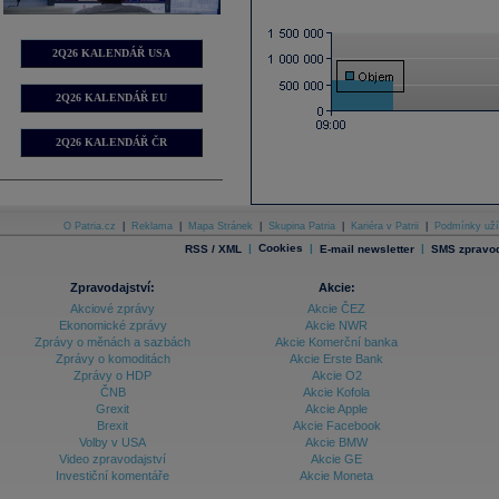
2Q26 KALENDÁŘ USA
2Q26 KALENDÁŘ EU
2Q26 KALENDÁŘ ČR
O Patria.cz
|
Reklama
|
Mapa Stránek
|
Skupina Patria
|
Kariéra v Patrii
|
Podmínky uží
|
Cookies
|
|
RSS / XML
E-mail newsletter
SMS zpravod
Zpravodajství:
Akcie:
Akciové zprávy
Akcie ČEZ
Ekonomické zprávy
Akcie NWR
Zprávy o měnách a sazbách
Akcie Komerční banka
Zprávy o komoditách
Akcie Erste Bank
Zprávy o HDP
Akcie O2
ČNB
Akcie Kofola
Grexit
Akcie Apple
Brexit
Akcie Facebook
Volby v USA
Akcie BMW
Video zpravodajství
Akcie GE
Investiční komentáře
Akcie Moneta