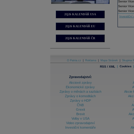
Senior Vice
Senior Vice
Senior Vice
2Q26 KALENDÁŘ USA
Investiční 
2Q26 KALENDÁŘ EU
2Q26 KALENDÁŘ ČR
O Patria.cz
|
Reklama
|
Mapa Stránek
|
Skupina P
|
Cookies
RSS / XML
Zpravodajství:
Akciové zprávy
Ekonomické zprávy
A
Zprávy o měnách a sazbách
Akcie 
Zprávy o komoditách
Akc
Zprávy o HDP
ČNB
A
Grexit
A
Brexit
Akc
Volby v USA
A
Video zpravodajství
Investiční komentáře
Ak