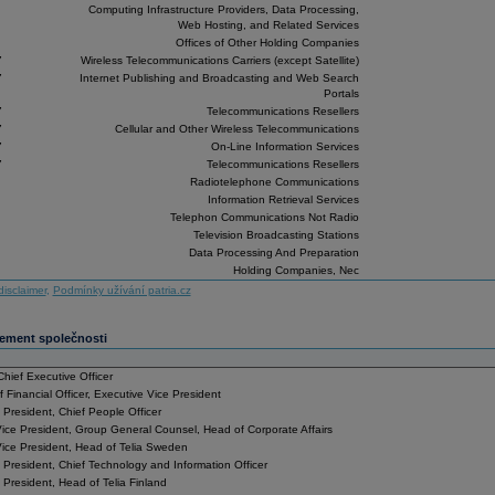
Computing Infrastructure Providers, Data Processing,
Web Hosting, and Related Services
Offices of Other Holding Companies
7
Wireless Telecommunications Carriers (except Satellite)
7
Internet Publishing and Broadcasting and Web Search
Portals
7
Telecommunications Resellers
7
Cellular and Other Wireless Telecommunications
7
On-Line Information Services
7
Telecommunications Resellers
Radiotelephone Communications
Information Retrieval Services
Telephon Communications Not Radio
Television Broadcasting Stations
Data Processing And Preparation
Holding Companies, Nec
disclaimer
,
Podmínky užívání patria.cz
ment společnosti
Chief Executive Officer
 Financial Officer, Executive Vice President
 President, Chief People Officer
ice President, Group General Counsel, Head of Corporate Affairs
ice President, Head of Telia Sweden
 President, Chief Technology and Information Officer
 President, Head of Telia Finland