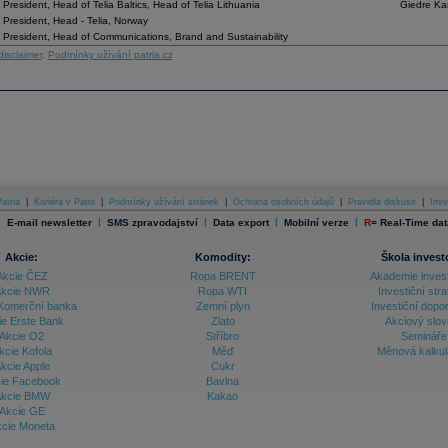
 President, Head of Telia Baltics, Head of Telia Lithuania
Giedre Kam
 President, Head - Telia, Norway
 President, Head of Communications, Brand and Sustainability
disclaimer
,
Podmínky užívání patria.cz
atria
|
Kariéra v Patrii
|
Podmínky užívání stránek
|
Ochrana osobních údajů
|
Pravidla diskuse
|
Inve
|
|
|
|
|
E-mail newsletter
SMS zpravodajství
Data export
Mobilní verze
R
=
Real-Time dat
Akcie:
Komodity:
Škola invest
Akcie ČEZ
Ropa BRENT
Akademie inves
kcie NWR
Ropa WTI
Investiční stra
Komerční banka
Zemní plyn
Investiční dopo
ie Erste Bank
Zlato
Akciový slov
Akcie O2
Stříbro
Semináře
kcie Kofola
Měď
Měnová kalku
kcie Apple
Cukr
ie Facebook
Bavlna
kcie BMW
Kakao
Akcie GE
cie Moneta