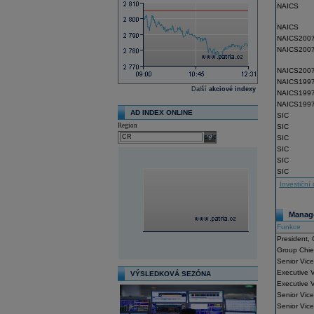
NAICS
NAICS
NAICS200
NAICS200
NAICS200
NAICS199
Další
akciové indexy
NAICS199
NAICS199
AD INDEX ONLINE
SIC
Region
SIC
select
SIC
SIC
SIC
SIC
Investiční 
Manage
Funkce
President, 
Group Chief
Senior Vice
Executive V
VÝSLEDKOVÁ SEZÓNA
Executive V
Senior Vice
Senior Vice