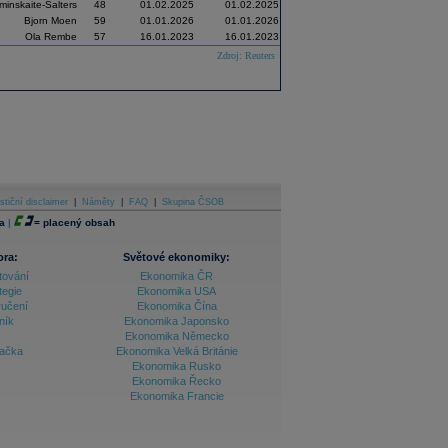
inskaite-Salters
48
01.02.2025
01.02.2025
Bjorn Moen
59
01.01.2026
01.01.2026
Ola Rembe
57
16.01.2023
16.01.2023
Zdroj: Reuters
stiční disclaimer
|
Náměty
|
FAQ
|
Skupina ČSOB
a
|
=
placený obsah
ora:
Světové ekonomiky:
tování
Ekonomika ČR
tegie
Ekonomika USA
ručení
Ekonomika Čína
ník
Ekonomika Japonsko
Ekonomika Německo
lačka
Ekonomika Velká Británie
Ekonomika Rusko
Ekonomika Řecko
Ekonomika Francie