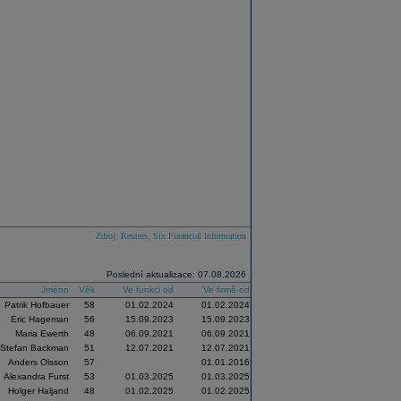
Zdroj: Reuters, Six Financial Information
Poslední aktualizace: 07.08.2026
Jméno
Věk
Ve funkci od
Ve firmě od
Patrik Hofbauer
58
01.02.2024
01.02.2024
Eric Hageman
56
15.09.2023
15.09.2023
Maria Ewerth
48
06.09.2021
06.09.2021
Stefan Backman
51
12.07.2021
12.07.2021
Anders Olsson
57
01.01.2016
Alexandra Furst
53
01.03.2025
01.03.2025
Holger Haljand
48
01.02.2025
01.02.2025