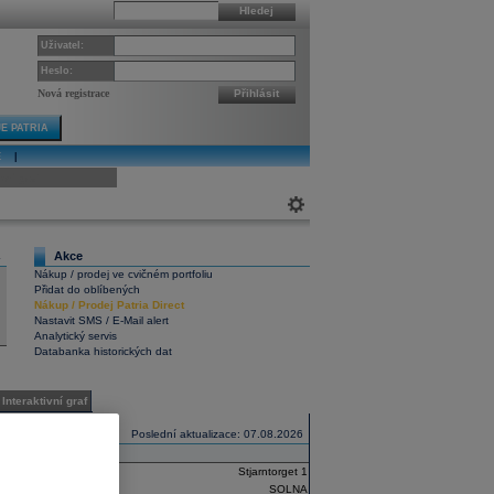
Hledej
Uživatel:
Heslo:
Nová registrace
Přihlásit
E PATRIA
E
|
ivní graf
Akce
4
Nákup / prodej ve cvičném portfoliu
Přidat do oblíbených
Nákup
/
Prodej
Patria Direct
Nastavit SMS / E-Mail alert
Analytický servis
Databanka historických dat
Interaktivní graf
Poslední aktualizace: 07.08.2026
Stjarntorget 1
SOLNA