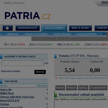
ZKU
NEDĚLE 09.08.2026
Detail akcie
Vistula online
ZPRAVODAJSTVÍ
AKCIE & FONDY
MĚNY & SAZBY
KOMODIT
|
PŘEHLED
|
INDEXY A FUTURES
|
AKCIE ONLINE
|
AKCIE HISTORIE
|
DETA
|
|
|
|
Online
Historie
Zprávy
O společnosti
Hospodaření
PX
2 785,07
-0,71%
DAX
26 319,45
0,69%
NDQ
26 690,62
1,30%
CZK/€
24,232
-0,02%
Vistula
(VSTP.WA, Warsaw)
HLEDÁNÍ V DETAILU AKCIÍ
Poslední obchod
Změna (%)
select
5,54
0,00
Pokročilé hledání
Odeslat
R
- Real-Time data si mohou aktivovat klienti Patria 
TOP AKCIE
Název
Návštěvy
Online
Historie
Zprávy
O společnosti
Agilyx Rg
4
BWAQ Rg-A
2
Konsensuální odhad analytiků
iShares USD High Yield Corp
12
Tato služba je součástí placeného informačního z
Bond UCITS ETF
Celsius
4
Adaptiv Select ETF
3