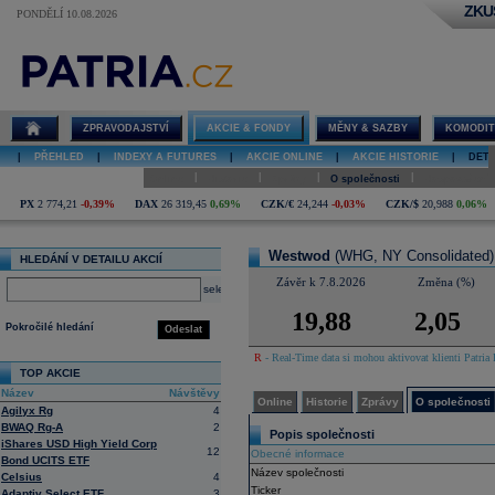
ZKU
PONDĚLÍ 10.08.2026
Detail akcie
Westwod
online
ZPRAVODAJSTVÍ
AKCIE & FONDY
MĚNY & SAZBY
KOMODIT
|
PŘEHLED
|
INDEXY A FUTURES
|
AKCIE ONLINE
|
AKCIE HISTORIE
|
DETA
|
|
|
|
Online
Historie
Zprávy
O společnosti
Hospodaření
PX
2 774,21
-0,39%
DAX
26 319,45
0,69%
CZK/€
24,244
-0,03%
CZK/$
20,988
0,06%
Westwod
(WHG, NY Consolidated)
HLEDÁNÍ V DETAILU AKCIÍ
Závěr k 7.8.2026
Změna (%)
select
19,88
2,05
Pokročilé hledání
Odeslat
R
- Real-Time data si mohou aktivovat klienti Patria 
TOP AKCIE
Název
Návštěvy
Online
Historie
Zprávy
O společnosti
Agilyx Rg
4
BWAQ Rg-A
2
Popis společnosti
iShares USD High Yield Corp
12
Obecné informace
Bond UCITS ETF
Název společnosti
Celsius
4
Ticker
Adaptiv Select ETF
3