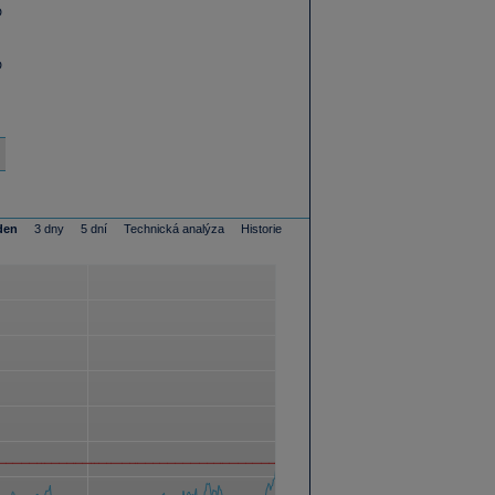
D
D
den
3 dny
5 dní
Technická analýza
Historie