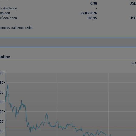
0,96
US
y dividendy
-
nda den
25.06.2026
cílová cena
118,95
US
damenty naleznete
zde
.
online
1 