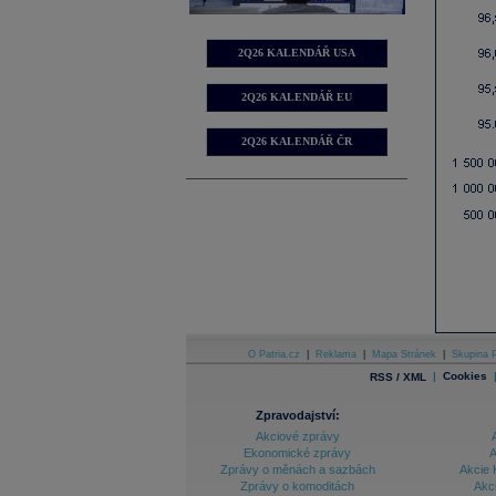
2Q26 KALENDÁŘ USA
2Q26 KALENDÁŘ EU
2Q26 KALENDÁŘ ČR
O Patria.cz
|
Reklama
|
Mapa Stránek
|
Skupina P
|
Cookies
RSS / XML
Zpravodajství:
Akciové zprávy
Ekonomické zprávy
A
Zprávy o měnách a sazbách
Akcie 
Zprávy o komoditách
Akc