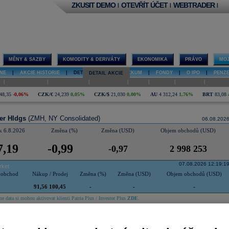
ZKUSIT DEMO
OTEVŘÍT ÚČET
WEBTRADER
|
|
|
MĚNY & SAZBY
KOMODITY & DERIVÁTY
EKONOMIKA
PRÁVO
MOJ
NE
|
AKCIE HISTORIE
|
DETAIL AKCIE
|
VÝZKUM
|
FONDY
|
O IPO
|
PENZ
DETAIL AKCIE
|
|
|
|
|
|
|
O společnosti
Hospodaření
Doporučení
Graf
Sektor
Diskuse
Interakt
48,35
-0,06%
CZK/€
24,239
0,05%
CZK/$
21,030
0,00%
AU
4 312,24
1,76%
BRT
83,08
er Hldgs
(ZMH, NY Consolidated)
06.08.202
k 6.8.2026
Změna (%)
Změna (USD)
Objem obchodů (USD)
7,19
-0,99
-0,97
2 998 253
07.08.2026 12:19:1
rket
 obchod
Nákup / Prodej
Změna (%)
Změna (USD)
Objem obchodů (USD)
91,56 100,45
-
-
-
e data si mohou aktivovat klienti Patria Plus / Investor Plus
ZDE
.
Historie
Zprávy
O společnosti
Hospodaření
Doporučení
Graf
Sektor
Diskuse