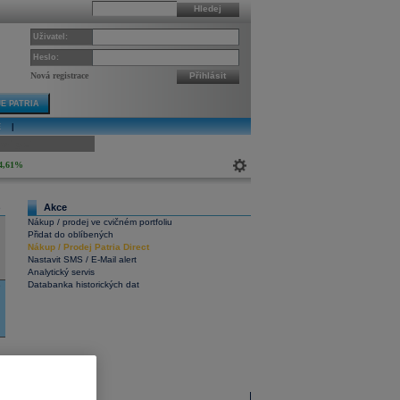
Hledej
Uživatel:
Heslo:
Nová registrace
Přihlásit
E PATRIA
E
|
ivní graf
4,61%
Akce
6
Nákup / prodej ve cvičném portfoliu
Přidat do oblíbených
Nákup
/
Prodej
Patria Direct
Nastavit SMS / E-Mail alert
Analytický servis
Databanka historických dat
9
Interaktivní graf