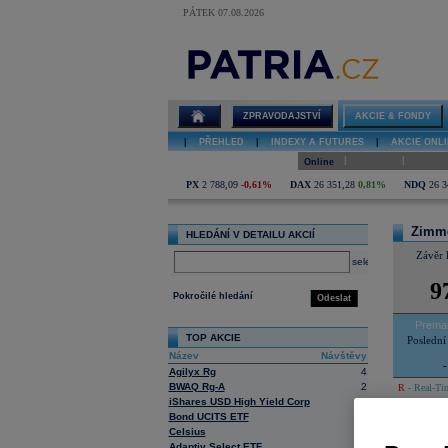
PÁTEK 07.08.2026
Detail akcie
Zimmer Hldgs
online
ZPRAVODAJSTVÍ
AKCIE & FONDY
|
PŘEHLED
|
INDEXY A FUTURES
|
AKCIE ONLI
|
|
Online
Historie
Zprávy
PX
2 788,09
-0,61%
DAX
26 351,28
0,81%
NDQ
26 3
Zimm
HLEDÁNÍ V DETAILU AKCIÍ
Závěr 
select
9
Pokročilé hledání
Odeslat
Prema
TOP AKCIE
Poslední
Název
Návštěvy
-
Agilyx Rg
4
BWAQ Rg-A
2
R
- Real-Tim
iShares USD High Yield Corp
12
Bond UCITS ETF
Online
Celsius
4
Adaptiv Select ETF
3