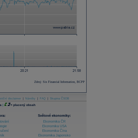
Zdroj: Six Financial Information, BCPP
stiční disclaimer
|
Náměty
|
FAQ
|
Skupina ČSOB
a
|
=
placený obsah
ora:
Světové ekonomiky:
tování
Ekonomika ČR
tegie
Ekonomika USA
ručení
Ekonomika Čína
ník
Ekonomika Japonsko