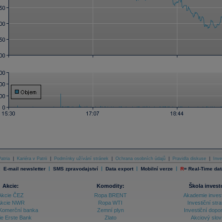
atria
|
Kariéra v Patrii
|
Podmínky užívání stránek
|
Ochrana osobních údajů
|
Pravidla diskuse
|
Inve
|
|
|
|
|
E-mail newsletter
SMS zpravodajství
Data export
Mobilní verze
R
=
Real-Time dat
Akcie:
Komodity:
Škola invest
Akcie ČEZ
Ropa BRENT
Akademie inves
kcie NWR
Ropa WTI
Investiční stra
Komerční banka
Zemní plyn
Investiční dopo
ie Erste Bank
Zlato
Akciový slov