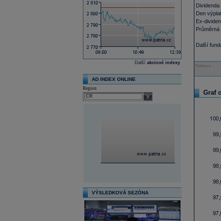
Dividenda
Den výplat
Ex-divide
Průměrná 
Další fun
Další
akciové indexy
Reklama
AD INDEX ONLINE
Region
Graf 
select
VÝSLEDKOVÁ SEZÓNA