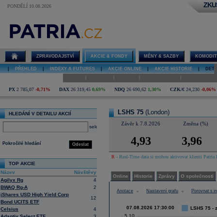
ZKU
PONDĚLÍ 10.08.2026
Detail akcie
LSHS 75 graf
ZPRAVODAJSTVÍ
AKCIE & FONDY
MĚNY & SAZBY
KOMODIT
|
PŘEHLED
|
INDEXY A FUTURES
|
AKCIE ONLINE
|
AKCIE HISTORIE
|
DETA
|
|
|
|
Online
Historie
Zprávy
O společnosti
Hospodaření
PX
2 785,07
-0,71%
DAX
26 319,45
0,69%
NDQ
26 690,62
1,30%
CZK/€
24,230
-0,06%
LSHS 75
(London)
HLEDÁNÍ V DETAILU AKCIÍ
Závěr k 7.8.2026
Změna (%)
select
4,93
3,96
Pokročilé hledání
Odeslat
R
- Real-Time data si mohou aktivovat klienti Patria 
TOP AKCIE
Název
Návštěvy
Online
Historie
Zprávy
O společnosti
Agilyx Rg
4
BWAQ Rg-A
2
Anotace
Nastavení grafu
Porovnat s 
iShares USD High Yield Corp
12
Bond UCITS ETF
07.08.2026 17:30:00
LSHS 75 - z
Celsius
4
5,10
Adaptiv Select ETF
3