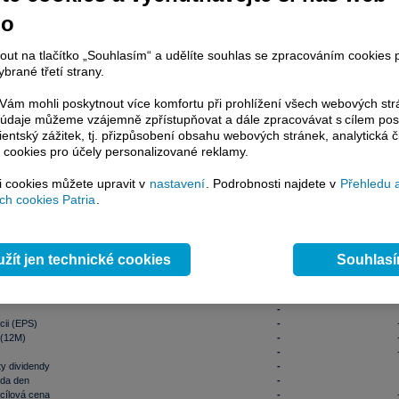
-
-
-
-
-
-
-
no
R
- Real-Time data si mohou aktivovat klienti Patria Plus / Investor Plus
ZDE
.
nformace
nout na tlačítko „Souhlasím“ a udělíte souhlas se zpracováním cookies 
 cena
-
brané třetí strany.
ximum
-
nimum
-
ám mohli poskytnout více komfortu při prohlížení všech webových st
 závěr
15,90
06.08.202
to údaje můžeme vzájemně zpřístupňovat a dále zpracovávat s cílem pos
í maximum
18,94
19.01.202
lientský zážitek, tj. přizpůsobení obsahu webových stránek, analytická č
í minimum
9,59
18.08.202
 cookies pro účely personalizované reklamy.
jem (ks)
-
jem
-
-
si cookies můžete upravit v
nastavení
. Podrobnosti najdete v
Přehledu 
objem 10 dní
-
mil. k
h cookies Patria
.
 akcie naleznete
zde
.
nty
žít jen technické cookies
Souhlas
talizace
-
mil. 
běhu
-
float akcií
-
-
cii (EPS)
-
 (12M)
-
-
y dividendy
-
nda den
-
cílová cena
-