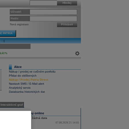
Hledej
Uživatel:
Heslo:
Nová registrace
Přihlásit
E PATRIA
E
|
ivní graf
4,61%
Akce
6
Nákup / prodej ve cvičném portfoliu
Přidat do oblíbených
Nákup
/
Prodej
Patria Direct
Nastavit SMS / E-Mail alert
Analytický servis
Databanka historických dat
Interaktivní graf
Všechny trhy online
Nebyla nalezena žádná data
07.08.2026 21:14:01