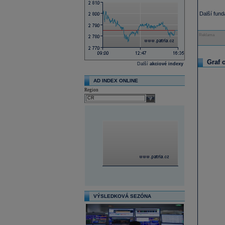
Další fun
Reklama
Graf 
Další
akciové indexy
AD INDEX ONLINE
Region
select
VÝSLEDKOVÁ SEZÓNA