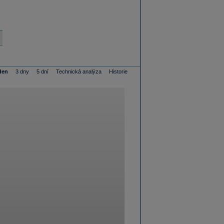
den
3 dny
5 dní
Technická analýza
Historie