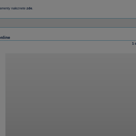
damenty naleznete
zde
.
online
1 