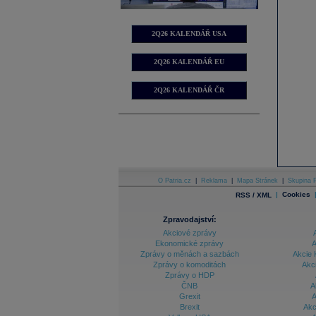
2Q26 KALENDÁŘ USA
2Q26 KALENDÁŘ EU
2Q26 KALENDÁŘ ČR
O Patria.cz
|
Reklama
|
Mapa Stránek
|
Skupina P
|
Cookies
RSS / XML
Zpravodajství:
Akciové zprávy
Ekonomické zprávy
A
Zprávy o měnách a sazbách
Akcie 
Zprávy o komoditách
Akc
Zprávy o HDP
ČNB
A
Grexit
A
Brexit
Akc