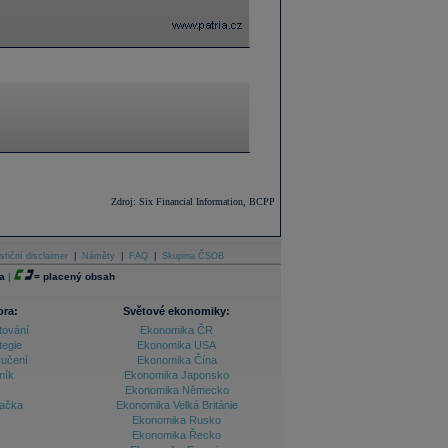
Zdroj: Six Financial Information, BCPP
stiční disclaimer
|
Náměty
|
FAQ
|
Skupina ČSOB
a
|
=
placený obsah
ora:
Světové ekonomiky:
tování
Ekonomika ČR
tegie
Ekonomika USA
ručení
Ekonomika Čína
ník
Ekonomika Japonsko
Ekonomika Německo
lačka
Ekonomika Velká Británie
Ekonomika Rusko
Ekonomika Řecko