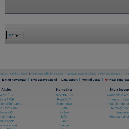
atria
|
Kariéra v Patrii
|
Podmínky užívání stránek
|
Ochrana osobních údajů
|
Pravidla diskuse
|
Inve
|
|
|
|
|
E-mail newsletter
SMS zpravodajství
Data export
Mobilní verze
R
=
Real-Time dat
Akcie:
Komodity:
Škola invest
Akcie ČEZ
Ropa BRENT
Akademie inves
kcie NWR
Ropa WTI
Investiční stra
Komerční banka
Zemní plyn
Investiční dopo
ie Erste Bank
Zlato
Akciový slov
Akcie O2
Stříbro
Semináře
kcie Kofola
Měď
Měnová kalku
kcie Apple
Cukr
ie Facebook
Bavlna