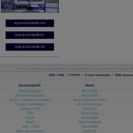
2Q26 KALENDÁŘ USA
2Q26 KALENDÁŘ EU
2Q26 KALENDÁŘ ČR
O Patria.cz
|
Reklama
|
Mapa Stránek
|
Skupina Patria
|
Kariéra v Patrii
|
Podmínky uží
|
Cookies
|
|
RSS / XML
E-mail newsletter
SMS zpravod
Zpravodajství:
Akcie:
Akciové zprávy
Akcie ČEZ
Ekonomické zprávy
Akcie NWR
Zprávy o měnách a sazbách
Akcie Komerční banka
Zprávy o komoditách
Akcie Erste Bank
Zprávy o HDP
Akcie O2
ČNB
Akcie Kofola
Grexit
Akcie Apple
Brexit
Akcie Facebook
Volby v USA
Akcie BMW
Video zpravodajství
Akcie GE