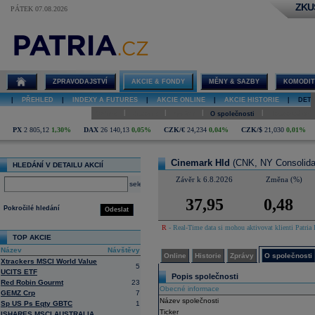
ZKU
PÁTEK 07.08.2026
Detail akcie
Cinemark Hld
online
ZPRAVODAJSTVÍ
AKCIE & FONDY
MĚNY & SAZBY
KOMODIT
|
PŘEHLED
|
INDEXY A FUTURES
|
AKCIE ONLINE
|
AKCIE HISTORIE
|
DETA
|
|
|
|
Online
Historie
Zprávy
O společnosti
Hospodaření
PX
2 805,12
1,30%
DAX
26 140,13
0,05%
CZK/€
24,234
0,04%
CZK/$
21,030
0,01%
Cinemark Hld
(CNK, NY Consolida
HLEDÁNÍ V DETAILU AKCIÍ
Závěr k 6.8.2026
Změna (%)
select
37,95
0,48
Pokročilé hledání
Odeslat
R
- Real-Time data si mohou aktivovat klienti Patria 
TOP AKCIE
Název
Návštěvy
Online
Historie
Zprávy
O společnosti
Xtrackers MSCI World Value
5
UCITS ETF
Popis společnosti
Red Robin Gourmt
23
Obecné informace
GEMZ Crp
7
Název společnosti
Sp US Ps Eqty GBTC
1
Ticker
ISHARES MSCI AUSTRALIA