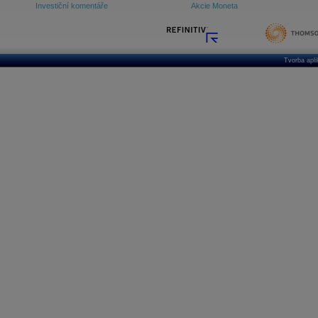
Investiční komentáře
Akcie Moneta
Tvorba apl