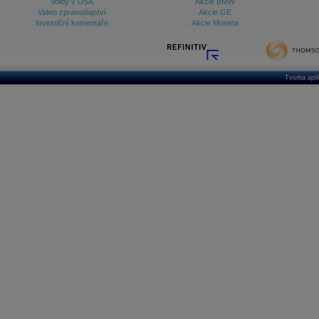
Volby v USA
Akcie BMW
Video zpravodajství
Akcie GE
Investiční komentáře
Akcie Moneta
Tvorba apl