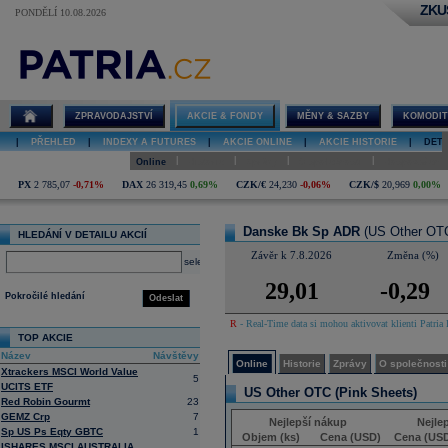
ZKU
PONDĚLÍ 10.08.2026
Detail akcie
Danske Bk Sp
ADR online
ZPRAVODAJSTVÍ
AKCIE & FONDY
MĚNY & SAZBY
KOMODIT
|
PŘEHLED
|
INDEXY A FUTURES
|
AKCIE ONLINE
|
AKCIE HISTORIE
|
DETA
|
|
|
|
Online
Historie
Zprávy
O společnosti
Hospodaření
PX
2 785,07
-0,71%
DAX
26 319,45
0,69%
CZK/€
24,230
-0,06%
CZK/$
20,969
0,00%
Danske Bk Sp ADR
(US Other OTC
HLEDÁNÍ V DETAILU AKCIÍ
Závěr k 7.8.2026
Změna (%)
select
29,01
-0,29
Pokročilé hledání
Odeslat
R
- Real-Time data si mohou aktivovat klienti Patria 
TOP AKCIE
Název
Návštěvy
Online
Historie
Zprávy
O společnosti
Xtrackers MSCI World Value
5
UCITS ETF
US Other OTC (Pink Sheets)
Red Robin Gourmt
23
GEMZ Crp
7
Nejlepší nákup
Nejle
Sp US Ps Eqty GBTC
1
Objem (ks)
Cena (USD)
Cena (US
ISHARES MSCI AUSTRALIA