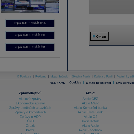
2Q26 KALENDÁŘ USA
2Q26 KALENDÁŘ EU
2Q26 KALENDÁŘ ČR
O Patria.cz
|
Reklama
|
Mapa Stránek
|
Skupina Patria
|
Kariéra v Patrii
|
Podmínky uží
|
Cookies
|
|
RSS / XML
E-mail newsletter
SMS zpravod
Zpravodajství:
Akcie:
Akciové zprávy
Akcie ČEZ
Ekonomické zprávy
Akcie NWR
Zprávy o měnách a sazbách
Akcie Komerční banka
Zprávy o komoditách
Akcie Erste Bank
Zprávy o HDP
Akcie O2
ČNB
Akcie Kofola
Grexit
Akcie Apple
Brexit
Akcie Facebook