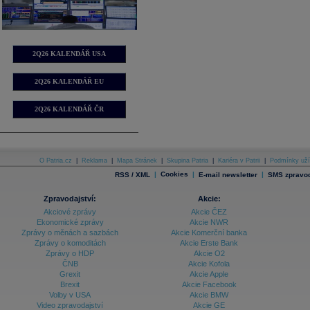
2Q26 KALENDÁŘ USA
2Q26 KALENDÁŘ EU
2Q26 KALENDÁŘ ČR
O Patria.cz
|
Reklama
|
Mapa Stránek
|
Skupina Patria
|
Kariéra v Patrii
|
Podmínky uží
|
Cookies
|
|
RSS / XML
E-mail newsletter
SMS zpravod
Zpravodajství:
Akcie:
Akciové zprávy
Akcie ČEZ
Ekonomické zprávy
Akcie NWR
Zprávy o měnách a sazbách
Akcie Komerční banka
Zprávy o komoditách
Akcie Erste Bank
Zprávy o HDP
Akcie O2
ČNB
Akcie Kofola
Grexit
Akcie Apple
Brexit
Akcie Facebook
Volby v USA
Akcie BMW
Video zpravodajství
Akcie GE