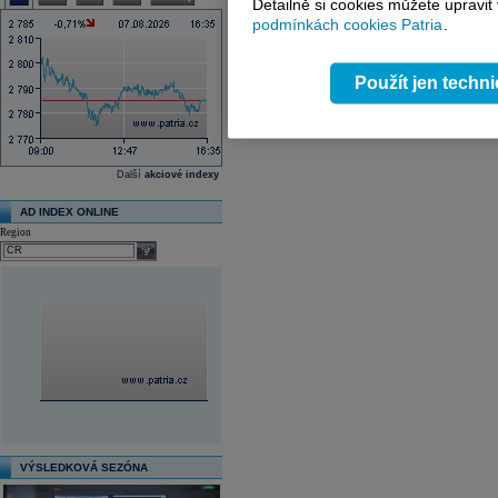
Detailně si cookies můžete upravit
podmínkách cookies Patria
.
Použít jen techn
Další
akciové indexy
AD INDEX ONLINE
Region
select
VÝSLEDKOVÁ SEZÓNA