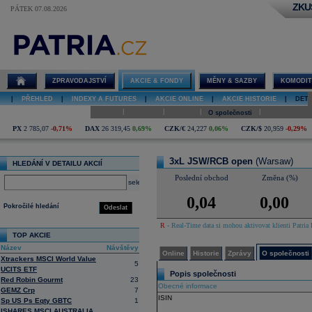
ZKU
PÁTEK 07.08.2026
Detail akcie
3xL JSW/RCB
open online
ZPRAVODAJSTVÍ
AKCIE & FONDY
MĚNY & SAZBY
KOMODIT
|
PŘEHLED
|
INDEXY A FUTURES
|
AKCIE ONLINE
|
AKCIE HISTORIE
|
DETA
|
|
|
|
Online
Historie
Zprávy
O společnosti
Hospodaření
PX
2 785,07
-0,71%
DAX
26 319,45
0,69%
CZK/€
24,227
0,06%
CZK/$
20,959
-0,29%
3xL JSW/RCB open
(Warsaw)
HLEDÁNÍ V DETAILU AKCIÍ
Poslední obchod
Změna (%)
select
0,04
0,00
Pokročilé hledání
Odeslat
R
- Real-Time data si mohou aktivovat klienti Patria 
TOP AKCIE
Název
Návštěvy
Online
Historie
Zprávy
O společnosti
Xtrackers MSCI World Value
5
UCITS ETF
Popis společnosti
Red Robin Gourmt
23
Obecné informace
GEMZ Crp
7
ISIN
Sp US Ps Eqty GBTC
1
ISHARES MSCI AUSTRALIA