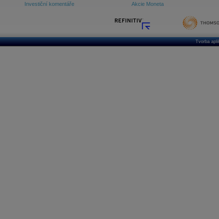
Investiční komentáře
Akcie Moneta
Tvorba apl