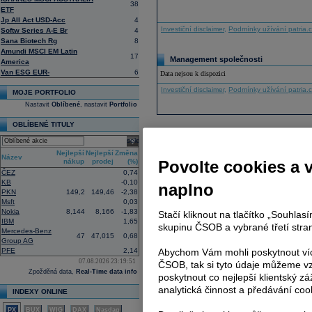
38
ETF
Jp All Act USD-Acc
4
Investiční disclaimer
,
Podmínky užívání patria.
Softw Series A-E Br
4
Sana Biotech Rg
8
Amundi MSCI EM Latin
17
Management společnosti
America
Van ESG EUR-
6
Data nejsou k dispozici
Investiční disclaimer
,
Podmínky užívání patria.
MOJE PORTFOLIO
Nastavit
Oblíbené
, nastavit
Portfolio
OBLÍBENÉ TITULY
select
Nejlepší
Nejlepší
Změna
Název
nákup
prodej
(%)
Povolte cookies a 
ČEZ
0,74
KB
-0,10
naplno
PKN
149,2
149,46
-2,38
Msft
0,03
Nokia
8,144
8,166
-1,83
Stačí kliknout na tlačítko „Souhla
IBM
1,65
skupinu ČSOB a vybrané třetí stran
Mercedes-Benz
47
47,015
0,68
Group AG
PFE
2,14
Abychom Vám mohli poskytnout víc
07.08.2026 23:19:51
ČSOB, tak si tyto údaje můžeme vz
Zpožděná data,
Real-Time data info
poskytnout co nejlepší klientský zá
analytická činnost a předávání coo
INDEXY ONLINE
PX
BUX
WIG
DAX
Nasdaq