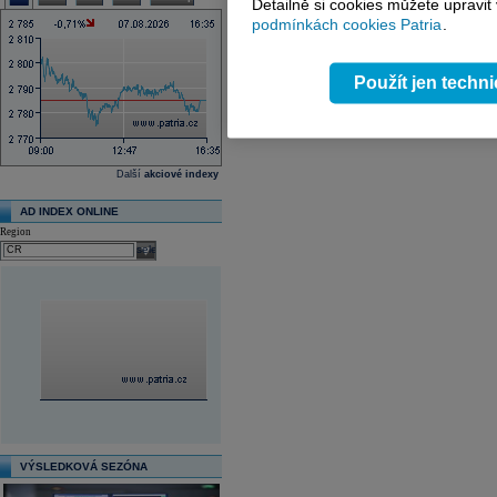
Detailně si cookies můžete upravit
podmínkách cookies Patria
.
Použít jen techn
Další
akciové indexy
AD INDEX ONLINE
Region
select
VÝSLEDKOVÁ SEZÓNA