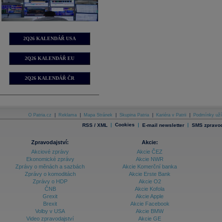
2Q26 KALENDÁŘ USA
2Q26 KALENDÁŘ EU
2Q26 KALENDÁŘ ČR
O Patria.cz
|
Reklama
|
Mapa Stránek
|
Skupina Patria
|
Kariéra v Patrii
|
Podmínky uží
|
Cookies
|
|
RSS / XML
E-mail newsletter
SMS zpravod
Zpravodajství:
Akcie:
Akciové zprávy
Akcie ČEZ
Ekonomické zprávy
Akcie NWR
Zprávy o měnách a sazbách
Akcie Komerční banka
Zprávy o komoditách
Akcie Erste Bank
Zprávy o HDP
Akcie O2
ČNB
Akcie Kofola
Grexit
Akcie Apple
Brexit
Akcie Facebook
Volby v USA
Akcie BMW
Video zpravodajství
Akcie GE