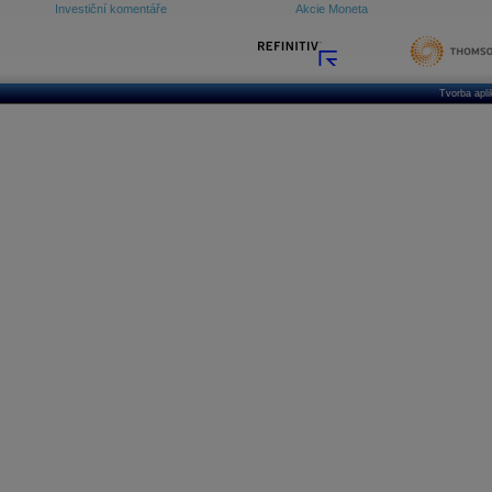
Investiční komentáře
Akcie Moneta
Tvorba apl