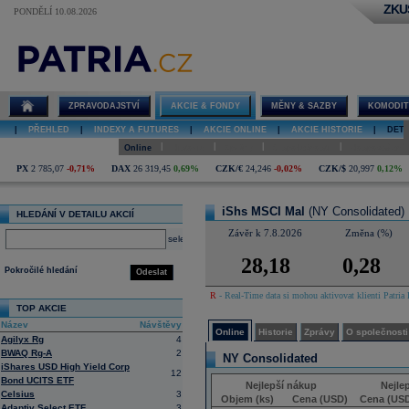
ZKU
PONDĚLÍ 10.08.2026
Detail akcie
iShs MSCI
Mal online
ZPRAVODAJSTVÍ
AKCIE & FONDY
MĚNY & SAZBY
KOMODIT
|
PŘEHLED
|
INDEXY A FUTURES
|
AKCIE ONLINE
|
AKCIE HISTORIE
|
DETA
|
|
|
|
Online
Historie
Zprávy
O společnosti
Hospodaření
PX
2 785,07
-0,71%
DAX
26 319,45
0,69%
CZK/€
24,246
-0,02%
CZK/$
20,997
0,12%
iShs MSCI Mal
(NY Consolidated)
HLEDÁNÍ V DETAILU AKCIÍ
Závěr k 7.8.2026
Změna (%)
select
28,18
0,28
Pokročilé hledání
Odeslat
R
- Real-Time data si mohou aktivovat klienti Patria 
TOP AKCIE
Název
Návštěvy
Online
Historie
Zprávy
O společnosti
Agilyx Rg
4
BWAQ Rg-A
2
NY Consolidated
iShares USD High Yield Corp
12
Bond UCITS ETF
Nejlepší nákup
Nejle
Celsius
3
Objem (ks)
Cena (USD)
Cena (US
Adaptiv Select ETF
3