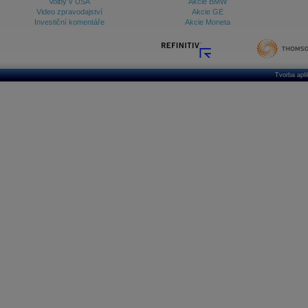
Volby v USA
Akcie BMW
Video zpravodajství
Akcie GE
Investiční komentáře
Akcie Moneta
Tvorba apl