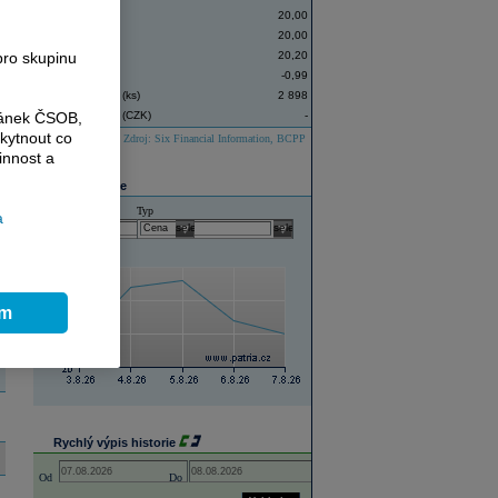
Závěr
20,00
Denní minimum
20,00
pro skupinu
Denní maximum
20,20
Změna ceny (%)
-0,99
Objem obchodů (ks)
2 898
ránek ČSOB,
Objem obchodů (CZK)
-
kytnout co
Zdroj: Six Financial Information, BCPP
innost a
Graf historie
Historie
Typ
a
select
select
ím
Rychlý výpis historie
Open the calendar popup.
Open the calendar popup.
Od
Do