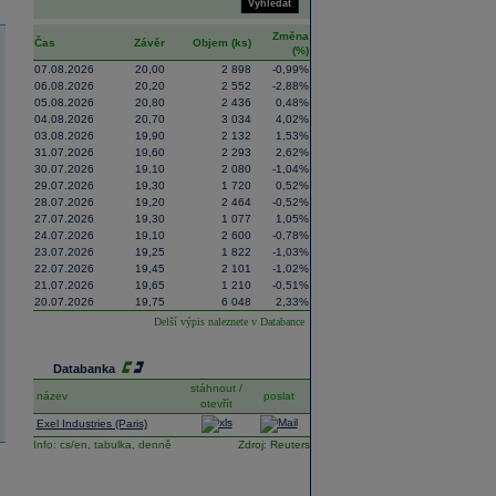
Vyhledat
Změna
Čas
Závěr
Objem (ks)
(%)
07.08.2026
20,00
2 898
-0,99%
06.08.2026
20,20
2 552
-2,88%
05.08.2026
20,80
2 436
0,48%
04.08.2026
20,70
3 034
4,02%
03.08.2026
19,90
2 132
1,53%
31.07.2026
19,60
2 293
2,62%
30.07.2026
19,10
2 080
-1,04%
29.07.2026
19,30
1 720
0,52%
28.07.2026
19,20
2 464
-0,52%
27.07.2026
19,30
1 077
1,05%
24.07.2026
19,10
2 600
-0,78%
23.07.2026
19,25
1 822
-1,03%
22.07.2026
19,45
2 101
-1,02%
21.07.2026
19,65
1 210
-0,51%
20.07.2026
19,75
6 048
2,33%
Delší výpis naleznete v
Databance
Databanka
stáhnout /
název
poslat
otevřít
Exel Industries (Paris)
Info:
cs/en,
tabulka,
denně
Zdroj: Reuters