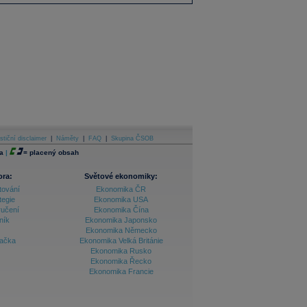
stiční disclaimer
|
Náměty
|
FAQ
|
Skupina ČSOB
a
|
=
placený obsah
ora:
Světové ekonomiky:
tování
Ekonomika ČR
tegie
Ekonomika USA
ručení
Ekonomika Čína
ník
Ekonomika Japonsko
Ekonomika Německo
lačka
Ekonomika Velká Británie
Ekonomika Rusko
Ekonomika Řecko
Ekonomika Francie