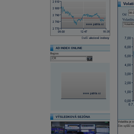
Volati
Od
Volatilit
Další
akciové indexy
AD INDEX ONLINE
Region
select
VÝSLEDKOVÁ SEZÓNA
Volatilita j
čím vyšší vol