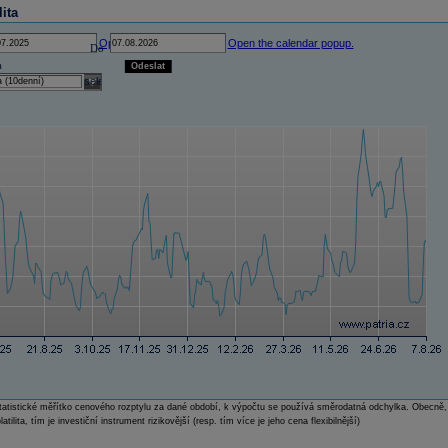
lita
Open the calendar popup.
Open the calendar popup.
Do
a
Odeslat
select
e statistické měřítko cenového rozptylu za dané období, k výpočtu se používá směrodatná odchylka. Obecně,
atilita, tím je investiční instrument rizikovější (resp. tím více je jeho cena flexibilnější)