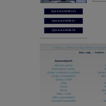
2Q26 KALENDÁŘ USA
2Q26 KALENDÁŘ EU
2Q26 KALENDÁŘ ČR
O Patria.cz
|
Reklama
|
Mapa Stránek
|
Skupina P
|
Cookies
RSS / XML
Zpravodajství:
Akciové zprávy
Ekonomické zprávy
A
Zprávy o měnách a sazbách
Akcie 
Zprávy o komoditách
Akc
Zprávy o HDP
ČNB
A
Grexit
A
Brexit
Akc
Volby v USA
A
Video zpravodajství
Investiční komentáře
Ak