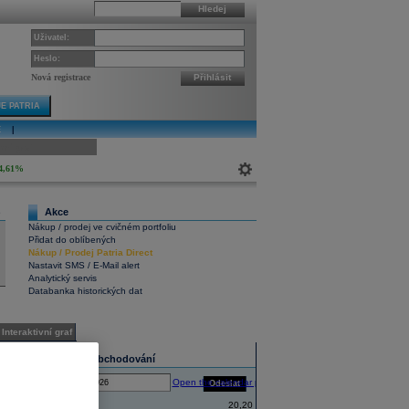
Hledej
Uživatel:
Heslo:
Nová registrace
Přihlásit
E PATRIA
E
|
ivní graf
4,61%
Akce
6
Nákup / prodej ve cvičném portfoliu
Přidat do oblíbených
Nákup
/
Prodej
Patria Direct
Nastavit SMS / E-Mail alert
Analytický servis
Databanka historických dat
Interaktivní graf
Statistika obchodování
Open the calendar popup.
Odeslat
Ke dni:
Zahájení
20,20