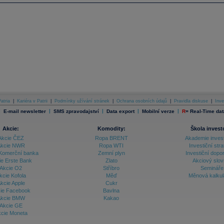
atria
|
Kariéra v Patrii
|
Podmínky užívání stránek
|
Ochrana osobních údajů
|
Pravidla diskuse
|
Inve
|
|
|
|
|
E-mail newsletter
SMS zpravodajství
Data export
Mobilní verze
R
=
Real-Time dat
Akcie:
Komodity:
Škola invest
Akcie ČEZ
Ropa BRENT
Akademie inves
kcie NWR
Ropa WTI
Investiční stra
Komerční banka
Zemní plyn
Investiční dopo
ie Erste Bank
Zlato
Akciový slov
Akcie O2
Stříbro
Semináře
kcie Kofola
Měď
Měnová kalku
kcie Apple
Cukr
ie Facebook
Bavlna
kcie BMW
Kakao
Akcie GE
cie Moneta