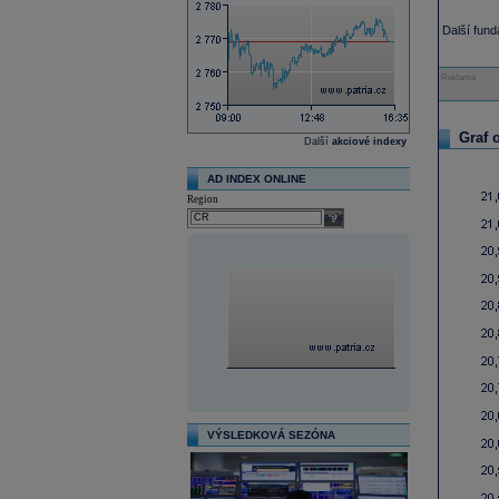
Další fun
Reklama
Graf 
Další
akciové indexy
AD INDEX ONLINE
Region
select
VÝSLEDKOVÁ SEZÓNA