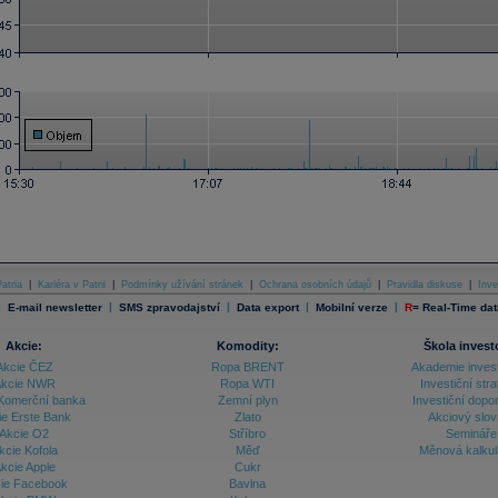
atria
|
Kariéra v Patrii
|
Podmínky užívání stránek
|
Ochrana osobních údajů
|
Pravidla diskuse
|
Inve
|
|
|
|
|
E-mail newsletter
SMS zpravodajství
Data export
Mobilní verze
R
=
Real-Time dat
Akcie:
Komodity:
Škola invest
Akcie ČEZ
Ropa BRENT
Akademie inves
kcie NWR
Ropa WTI
Investiční stra
Komerční banka
Zemní plyn
Investiční dopo
ie Erste Bank
Zlato
Akciový slov
Akcie O2
Stříbro
Semináře
kcie Kofola
Měď
Měnová kalku
kcie Apple
Cukr
ie Facebook
Bavlna