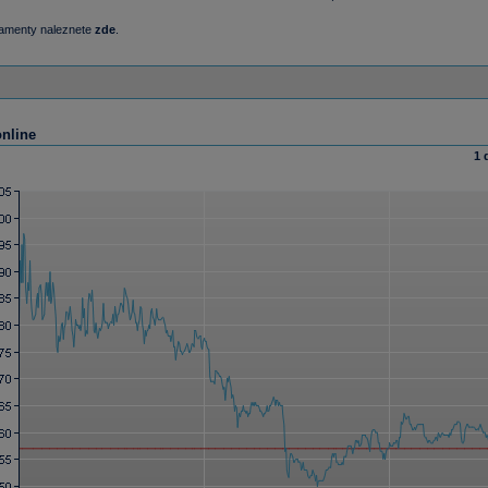
damenty naleznete
zde
.
online
1 