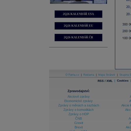
2Q26 KALENDÁŘ USA
2Q26 KALENDÁŘ EU
2Q26 KALENDÁŘ ČR
O Patria.cz
|
Reklama
|
Mapa Stránek
|
Skupina P
|
Cookies
RSS / XML
Zpravodajství:
Akciové zprávy
Ekonomické zprávy
A
Zprávy o měnách a sazbách
Akcie 
Zprávy o komoditách
Akc
Zprávy o HDP
ČNB
A
Grexit
A
Brexit
Akc