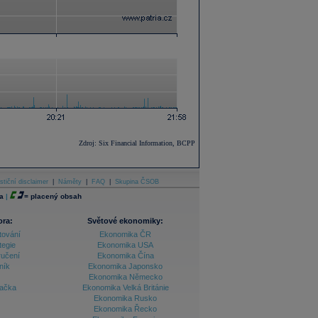
Zdroj: Six Financial Information, BCPP
stiční disclaimer
|
Náměty
|
FAQ
|
Skupina ČSOB
a
|
=
placený obsah
ora:
Světové ekonomiky:
tování
Ekonomika ČR
tegie
Ekonomika USA
ručení
Ekonomika Čína
ník
Ekonomika Japonsko
Ekonomika Německo
lačka
Ekonomika Velká Británie
Ekonomika Rusko
Ekonomika Řecko