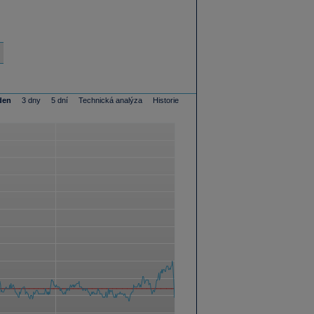
den
3 dny
5 dní
Technická analýza
Historie