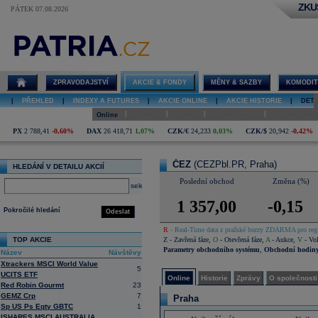
ZKU
PÁTEK 07.08.2026
Detail akcie
ČEZ online
ZPRAVODAJSTVÍ
AKCIE & FONDY
MĚNY & SAZBY
KOMODIT
|
PŘEHLED
|
INDEXY A FUTURES
|
AKCIE ONLINE
|
AKCIE HISTORIE
|
DETA
|
|
|
|
Online
Historie
Zprávy
O společnosti
Hospodaření
PX
2 788,41
-0,60%
DAX
26 418,71
1,07%
CZK/€
24,233
0,03%
CZK/$
20,942
-0,42%
ČEZ
(CEZPbl.PR, Praha)
HLEDÁNÍ V DETAILU AKCIÍ
Poslední obchod
Změna (%)
select
1 357,00
-0,15
Pokročilé hledání
Odeslat
R
- Real-Time data z pražské burzy ZDARMA pro regi
TOP AKCIE
Z
- Zavřená fáze
,
O
- Otevřená fáze
,
A
- Aukce
,
V
- Vol
Parametry obchodního systému
,
Obchodní hodin
Název
Návštěvy
Xtrackers MSCI World Value
5
UCITS ETF
Online
Historie
Zprávy
O společnosti
Red Robin Gourmt
23
GEMZ Crp
7
Praha
Sp US Ps Eqty GBTC
1
ISHARES MSCI AUSTRALIA