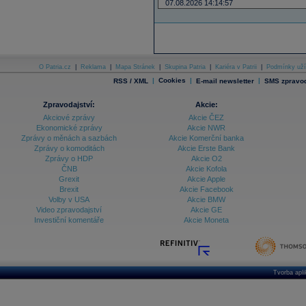
07.08.2026 14:14:57
O Patria.cz
|
Reklama
|
Mapa Stránek
|
Skupina Patria
|
Kariéra v Patrii
|
Podmínky uží
|
Cookies
|
|
RSS / XML
E-mail newsletter
SMS zpravod
Zpravodajství:
Akcie:
Akciové zprávy
Akcie ČEZ
Ekonomické zprávy
Akcie NWR
Zprávy o měnách a sazbách
Akcie Komerční banka
Zprávy o komoditách
Akcie Erste Bank
Zprávy o HDP
Akcie O2
ČNB
Akcie Kofola
Grexit
Akcie Apple
Brexit
Akcie Facebook
Volby v USA
Akcie BMW
Video zpravodajství
Akcie GE
Investiční komentáře
Akcie Moneta
Tvorba apl