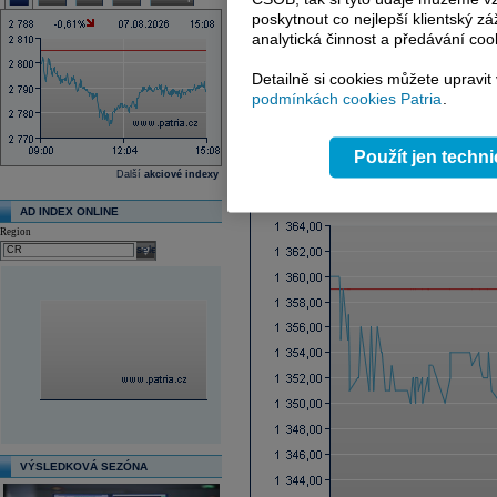
Ex-dividenda den
poskytnout co nejlepší klientský zá
Průměrná cílová cena
analytická činnost a předávání coo
Další fundamenty naleznete
zde
.
Detailně si cookies můžete upravit
podmínkách cookies Patria
.
Reklama
Použít jen techn
Graf online
Další
akciové indexy
AD INDEX ONLINE
Region
select
VÝSLEDKOVÁ SEZÓNA