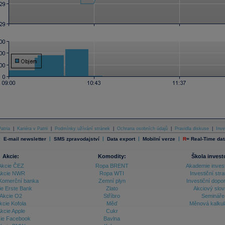
atria
|
Kariéra v Patrii
|
Podmínky užívání stránek
|
Ochrana osobních údajů
|
Pravidla diskuse
|
Inve
|
|
|
|
|
E-mail newsletter
SMS zpravodajství
Data export
Mobilní verze
R
=
Real-Time dat
Akcie:
Komodity:
Škola invest
Akcie ČEZ
Ropa BRENT
Akademie inves
kcie NWR
Ropa WTI
Investiční stra
Komerční banka
Zemní plyn
Investiční dopo
ie Erste Bank
Zlato
Akciový slov
Akcie O2
Stříbro
Semináře
kcie Kofola
Měď
Měnová kalku
kcie Apple
Cukr
ie Facebook
Bavlna