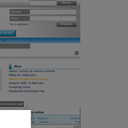
Hledej
Uživatel:
Heslo:
Nová registrace
Přihlásit
E PATRIA
E
|
ivní graf
Akce
6
Nákup / prodej ve cvičném portfoliu
Přidat do oblíbených
Nákup
/
Prodej
Patria Direct
Nastavit SMS / E-Mail alert
Analytický servis
Databanka historických dat
Interaktivní graf
Všechny trhy online
Nejlepší
Nejlepší
Změna
RIC
nákup
prodej
(%)
0,87