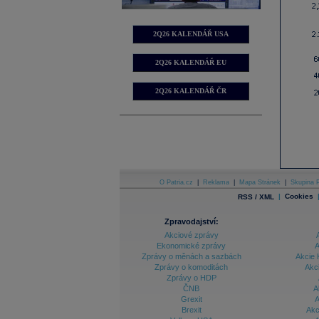
2Q26 KALENDÁŘ USA
2Q26 KALENDÁŘ EU
2Q26 KALENDÁŘ ČR
O Patria.cz
|
Reklama
|
Mapa Stránek
|
Skupina P
|
Cookies
RSS / XML
Zpravodajství:
Akciové zprávy
Ekonomické zprávy
A
Zprávy o měnách a sazbách
Akcie 
Zprávy o komoditách
Akc
Zprávy o HDP
ČNB
A
Grexit
A
Brexit
Akc