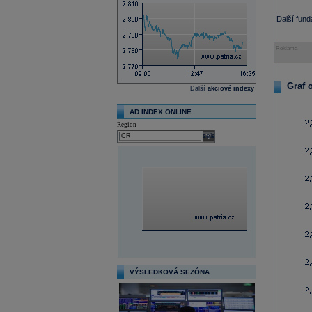
Další fun
Reklama
Graf 
Další
akciové indexy
AD INDEX ONLINE
Region
select
VÝSLEDKOVÁ SEZÓNA