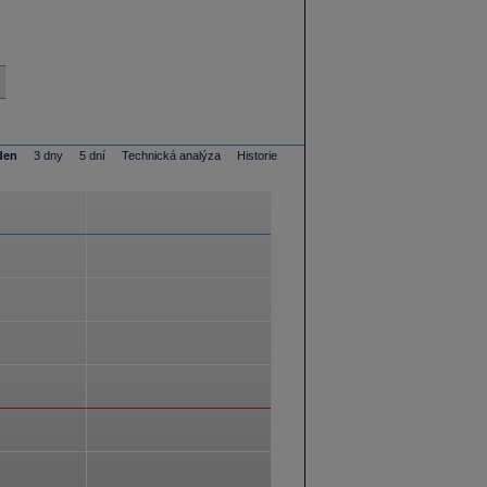
den
3 dny
5 dní
Technická analýza
Historie