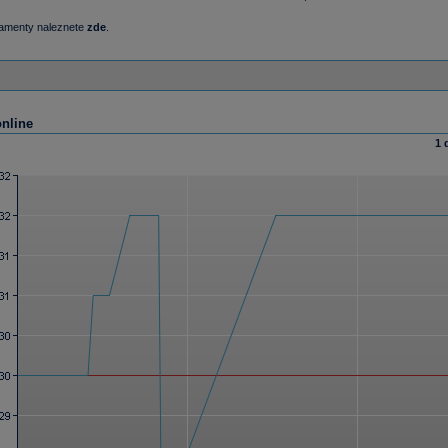
damenty naleznete
zde
.
online
1 