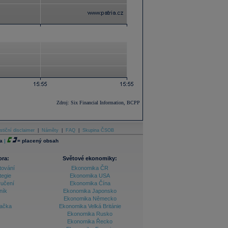
Zdroj: Six Financial Information, BCPP
stiční disclaimer
|
Náměty
|
FAQ
|
Skupina ČSOB
a
|
=
placený obsah
ora:
Světové ekonomiky:
tování
Ekonomika ČR
tegie
Ekonomika USA
ručení
Ekonomika Čína
ník
Ekonomika Japonsko
Ekonomika Německo
lačka
Ekonomika Velká Británie
Ekonomika Rusko
Ekonomika Řecko