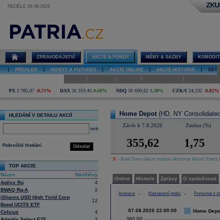
ZKU
NEDĚLE 09.08.2026
Detail akcie
Home Depot
graf
ZPRAVODAJSTVÍ
AKCIE & FONDY
MĚNY & SAZBY
KOMODIT
|
PŘEHLED
|
INDEXY A FUTURES
|
AKCIE ONLINE
|
AKCIE HISTORIE
|
DETA
|
|
|
|
Online
Historie
Zprávy
O společnosti
Hospodaření
PX
2 785,07
-0,71%
DAX
26 319,45
0,69%
NDQ
26 690,62
1,30%
CZK/€
24,232
-0,02%
Home Depot
(HD, NY Consolidated
HLEDÁNÍ V DETAILU AKCIÍ
Závěr k 7.8.2026
Změna (%)
select
355,62
1,75
Pokročilé hledání
Odeslat
R
- Real-Time data si mohou aktivovat klienti Patria 
TOP AKCIE
Název
Návštěvy
Online
Historie
Zprávy
O společnosti
Agilyx Rg
4
BWAQ Rg-A
2
Anotace
Nastavení grafu
Porovnat s 
iShares USD High Yield Corp
12
Bond UCITS ETF
07.08.2026 22:00:00
Home Depot
Celsius
4
360,00
Adaptiv Select ETF
3