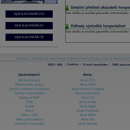
Detailní přehled ukazatelů hospo
Tato služba je součástí placeného informačního z
2Q26 KALENDÁŘ USA
2Q26 KALENDÁŘ EU
Odhady výsledků hospodaření
Tato služba je součástí placeného informačního z
2Q26 KALENDÁŘ ČR
O Patria.cz
|
Reklama
|
Mapa Stránek
|
Skupina Patria
|
Kariéra v Patrii
|
Podmínky uží
|
Cookies
|
|
RSS / XML
E-mail newsletter
SMS zpravod
Zpravodajství:
Akcie:
Akciové zprávy
Akcie ČEZ
Ekonomické zprávy
Akcie NWR
Zprávy o měnách a sazbách
Akcie Komerční banka
Zprávy o komoditách
Akcie Erste Bank
Zprávy o HDP
Akcie O2
ČNB
Akcie Kofola
Grexit
Akcie Apple
Brexit
Akcie Facebook
Volby v USA
Akcie BMW
Video zpravodajství
Akcie GE
Investiční komentáře
Akcie Moneta