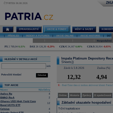
ZKU
ČTVRTEK 06.08.2026
Detail akcie
Impala
Platinum
Depository
Receipt online
ZPRAVODAJSTVÍ
AKCIE & FONDY
MĚNY & SAZBY
KOMODIT
|
PŘEHLED
|
INDEXY A FUTURES
|
AKCIE ONLINE
|
AKCIE HISTORIE
|
DETA
|
|
|
|
Online
Historie
Zprávy
O společnosti
Hospodaření
PX
2 769,04
0,11%
DAX
26 126,30
-0,29%
CZK/€
24,167
0,00%
CZK/$
20,914
-0,03%
Impala Platinum Depository Rec
HLEDÁNÍ V DETAILU AKCIÍ
Sheets))
select
Závěr k 5.8.2026
Změna (%)
Pokročilé hledání
12,32
4,94
Odeslat
TOP AKCIE
R
- Real-Time data si mohou aktivovat klienti Patria 
Název
Návštěvy
Agilyx Rg
4
Online
Historie
Zprávy
O společnosti
BWAQ Rg-A
2
iShares USD High Yield Corp
Základní ukazatele hospodaření
12
Bond UCITS ETF
Tržní kapitalizace
Celsius
4
Adaptiv Select ETF
3