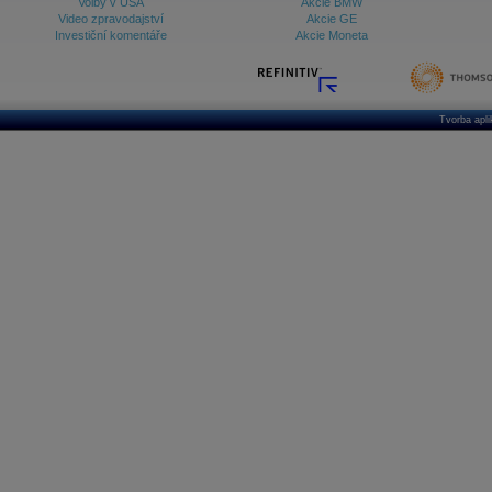
Volby v USA
Akcie BMW
Video zpravodajství
Akcie GE
Investiční komentáře
Akcie Moneta
Tvorba apl