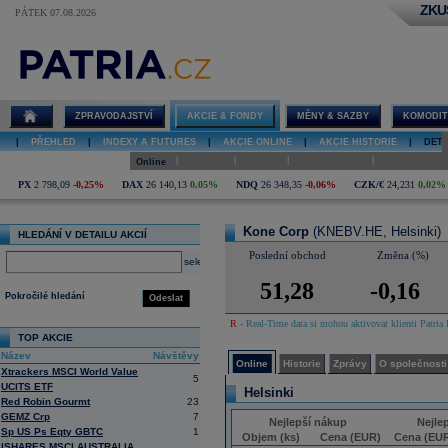
ZKU
PÁTEK 07.08.2026
Detail akcie
Kone Corp
online
ZPRAVODAJSTVÍ
AKCIE & FONDY
MĚNY & SAZBY
KOMODIT
|
PŘEHLED
|
INDEXY A FUTURES
|
AKCIE ONLINE
|
AKCIE HISTORIE
|
DETA
|
|
|
|
Online
Historie
Zprávy
O společnosti
Hospodaření
PX
2 798,09
-0,25%
DAX
26 140,13
0,05%
NDQ
26 348,35
-0,06%
CZK/€
24,231
0,02%
Kone Corp
(KNEBV.HE, Helsinki)
HLEDÁNÍ V DETAILU AKCIÍ
Poslední obchod
Změna (%)
select
51,28
-0,16
Pokročilé hledání
Odeslat
R
- Real-Time data si mohou aktivovat klienti Patria 
TOP AKCIE
Název
Návštěvy
Online
Historie
Zprávy
O společnosti
Xtrackers MSCI World Value
5
UCITS ETF
Helsinki
Red Robin Gourmt
23
GEMZ Crp
7
Nejlepší nákup
Nejle
Sp US Ps Eqty GBTC
1
Objem (ks)
Cena (EUR)
Cena (EU
ISHARES MSCI AUSTRALIA