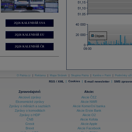
2Q26 KALENDÁŘ USA
2Q26 KALENDÁŘ EU
2Q26 KALENDÁŘ ČR
O Patria.cz
|
Reklama
|
Mapa Stránek
|
Skupina Patria
|
Kariéra v Patrii
|
Podmínky uží
|
Cookies
|
|
RSS / XML
E-mail newsletter
SMS zpravod
Zpravodajství:
Akcie:
Akciové zprávy
Akcie ČEZ
Ekonomické zprávy
Akcie NWR
Zprávy o měnách a sazbách
Akcie Komerční banka
Zprávy o komoditách
Akcie Erste Bank
Zprávy o HDP
Akcie O2
ČNB
Akcie Kofola
Grexit
Akcie Apple
Brexit
Akcie Facebook