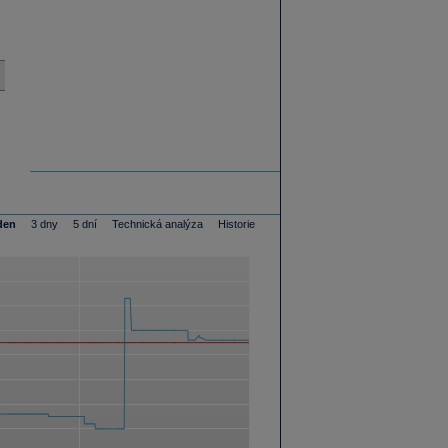
den
3 dny
5 dní
Technická analýza
Historie