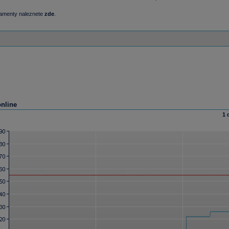
damenty naleznete
zde
.
online
1 