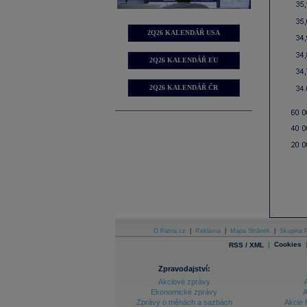
2Q26 KALENDÁŘ USA
2Q26 KALENDÁŘ EU
2Q26 KALENDÁŘ ČR
O Patria.cz
|
Reklama
|
Mapa Stránek
|
Skupina P
|
Cookies
RSS / XML
Zpravodajství:
Akciové zprávy
Ekonomické zprávy
A
Zprávy o měnách a sazbách
Akcie 