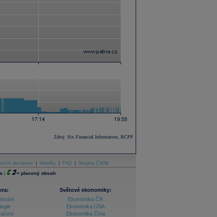
Zdroj: Six Financial Information, BCPP
stiční disclaimer
|
Náměty
|
FAQ
|
Skupina ČSOB
a
|
=
placený obsah
ora:
Světové ekonomiky:
tování
Ekonomika ČR
tegie
Ekonomika USA
ručení
Ekonomika Čína