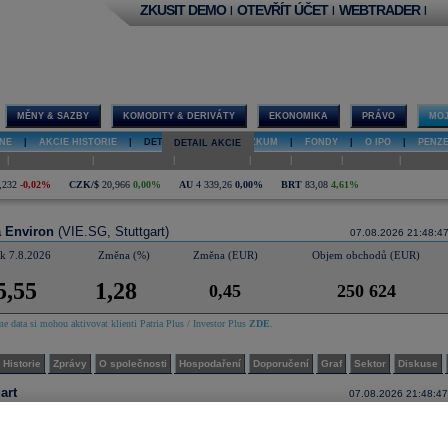
ZKUSIT DEMO
OTEVŘÍT ÚČET
WEBTRADER
|
|
|
MĚNY & SAZBY
KOMODITY & DERIVÁTY
EKONOMIKA
PRÁVO
MOJ
NE
|
AKCIE HISTORIE
|
DETAIL AKCIE
|
VÝZKUM
|
FONDY
|
O IPO
|
PENZ
DETAIL AKCIE
|
|
|
|
|
|
|
O společnosti
Hospodaření
Doporučení
Graf
Sektor
Diskuse
Interakt
,232
-0,02%
CZK/$
20,966
0,00%
AU
4 339,26
0,00%
BRT
83,08
4,61%
a Environ
(VIE.SG, Stuttgart)
07.08.2026 21:48:4
k 7.8.2026
Změna (%)
Změna (EUR)
Objem obchodů (EUR)
5,55
1,28
0,45
250 624
e data si mohou aktivovat klienti Patria Plus / Investor Plus
ZDE
.
Historie
Zprávy
O společnosti
Hospodaření
Doporučení
Graf
Sektor
Diskuse
art
07.08.2026 21:48:47
jlepší nákup
Nejlepší prodej
Poslední
Změna
Změna (EUR)
obchod
(%)
(ks)
Cena (EUR)
Cena (EUR)
Objem (ks)