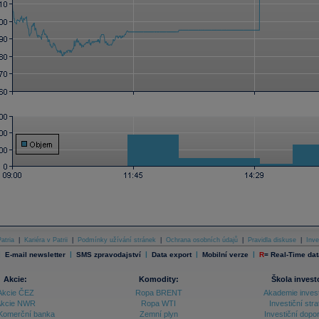
atria
|
Kariéra v Patrii
|
Podmínky užívání stránek
|
Ochrana osobních údajů
|
Pravidla diskuse
|
Inve
|
|
|
|
|
E-mail newsletter
SMS zpravodajství
Data export
Mobilní verze
R
=
Real-Time dat
Akcie:
Komodity:
Škola invest
Akcie ČEZ
Ropa BRENT
Akademie inves
kcie NWR
Ropa WTI
Investiční stra
Komerční banka
Zemní plyn
Investiční dopo