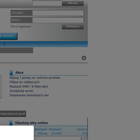
Hledej
Uživatel:
Heslo:
Nová registrace
Přihlásit
E PATRIA
E
|
ivní graf
Akce
7
Nákup / prodej ve cvičném portfoliu
Přidat do oblíbených
Nastavit SMS / E-Mail alert
Analytický servis
Databanka historických dat
Interaktivní graf
Všechny trhy online
Nejlepší
Nejlepší
Změna
RIC
nákup
prodej
(%)
0,77