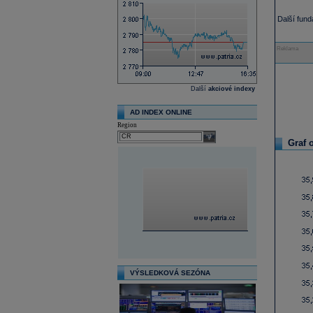
Další fun
Reklama
Další
akciové indexy
AD INDEX ONLINE
Region
select
Graf 
VÝSLEDKOVÁ SEZÓNA