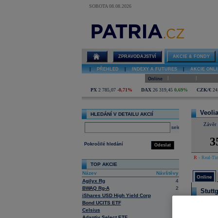
SOBOTA 08.08.2026
Detail akcie
Veolia Environ
online
ZPRAVODAJSTVÍ
AKCIE & FONDY
|
PŘEHLED
|
INDEXY A FUTURES
|
AKCIE ONLI
|
|
Online
Historie
Zprávy
PX
2 785,07
-0,71%
DAX
26 319,45
0,69%
CZK/€
24
Veoli
HLEDÁNÍ V DETAILU AKCIÍ
Závěr 
select
3
Pokročilé hledání
Odeslat
R
- Real-Tim
TOP AKCIE
Název
Návštěvy
Online
Agilyx Rg
4
BWAQ Rg-A
2
Stuttg
iShares USD High Yield Corp
12
Bond UCITS ETF
Ne
Celsius
4
Objem 
Adaptiv Select ETF
3